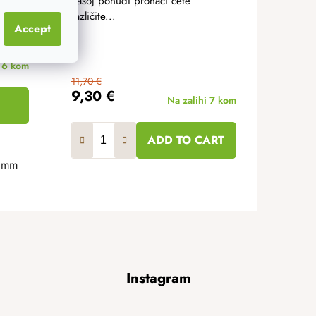
ličine
našoj ponudi pronaći ćete
različite...
Accept
i
6 kom
11,70 €
9,30 €
Na zalihi
7 kom
ADD TO CART
 mm
25 cm
8 mm
30 cm
35 cm
40 cm
5 cm
8 cm
Instagram