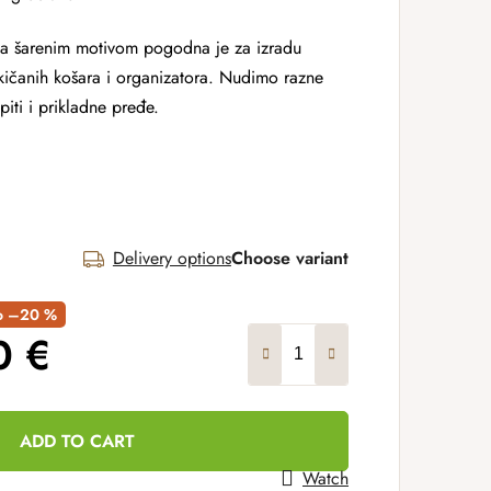
a šarenim motivom pogodna je za izradu
ičanih košara i organizatora. Nudimo razne
piti i prikladne pređe.
Delivery options
Choose variant
to –20 %
0 €
ADD TO CART
Watch