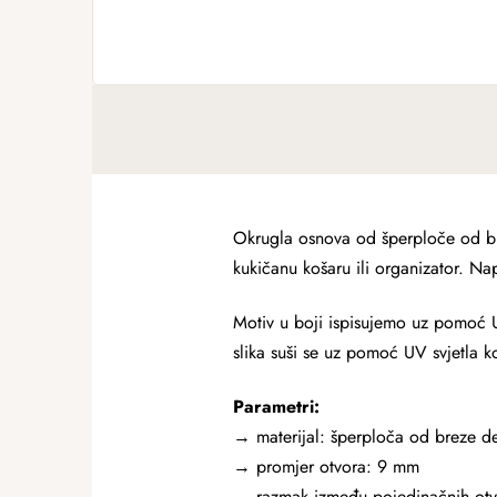
Okrugla osnova od šperploče od br
kukičanu košaru ili organizator. Napr
Motiv u boji ispisujemo uz pomoć U
slika suši se uz pomoć UV svjetla ko
Parametri:
→ materijal: šperploča od breze d
→ promjer otvora: 9 mm
→
razmak između pojedinačnih ot