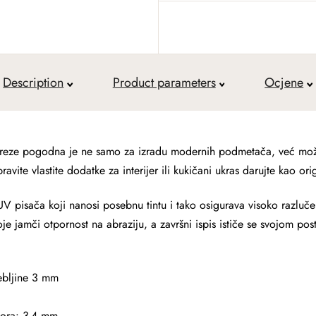
Description
Product parameters
Ocjene
eze pogodna je ne samo za izradu modernih podmetača, već možet
avite vlastite dodatke za interijer ili kukičani ukras darujte kao ori
V pisača koji nanosi posebnu tintu i tako osigurava visoko razluč
je jamči otpornost na abraziju, a završni ispis ističe se svojom post
ebljine 3 mm
vora: 3-4 mm