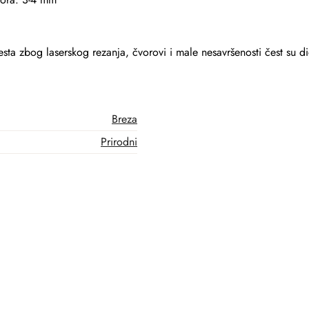
ta zbog laserskog rezanja, čvorovi i male nesavršenosti čest su d
Breza
Prirodni