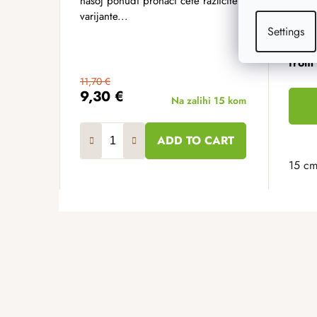
našoj ponudi pronaći ćete različite
veliči
varijante...
heklan
Settings
0,90 €
from
11,70 €
9,30 €
Na zalihi
15 kom
ADD TO CART
15 c
F
o
o
t
e
r