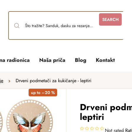
SEARCH
tna radionica
Naša priča
Blog
Kontakt
je
Drveni podmetači za kukičanje - leptiri
up to –20 %
Drveni podme
leptiri
Not rated
Rat