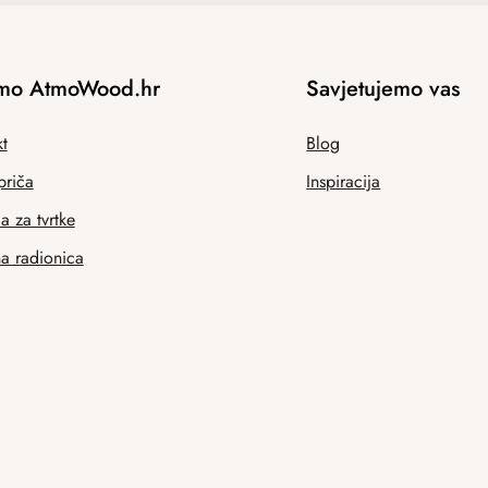
mo AtmoWood.hr
Savjetujemo vas
t
Blog
priča
Inspiracija
 za tvrtke
na radionica