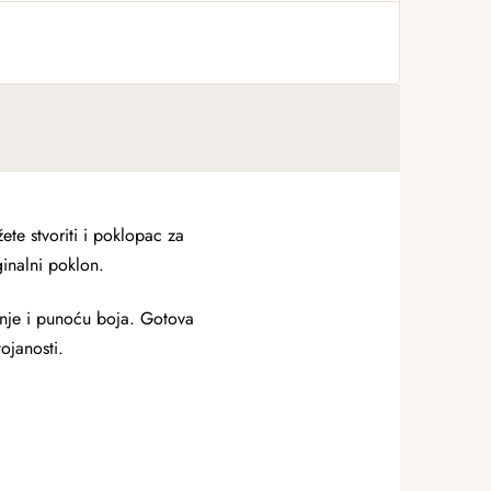
e stvoriti i poklopac za
ginalni poklon.
enje i punoću boja. Gotova
ojanosti.