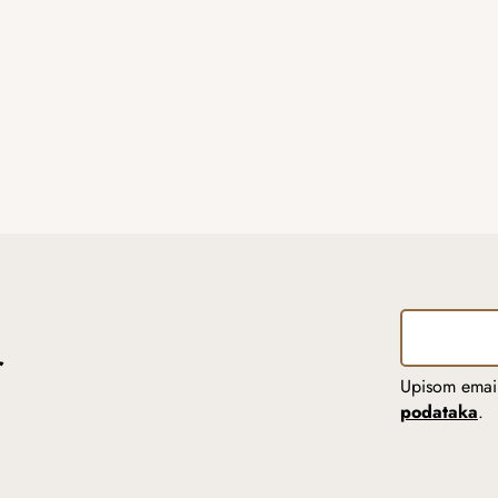
r
Upisom email
podataka
.