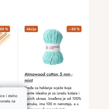
20 %
Akcija
–20 %
Atmowood cotton 5 mm -
mint
 ima
Pređa za heklanje svježe boje
uci.
mente idealna je za izradu košara i
ce i stalno
a i
kućnih ukrasa. Izrađena je od 100%
prometa na
ovno
pamuka, ima 100 m namotaja, a u