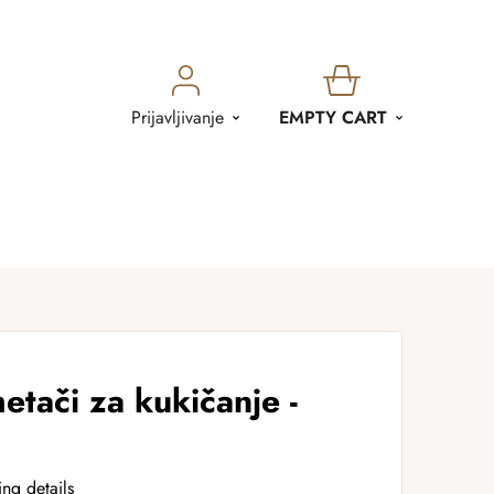
SHOPPING
Prijavljivanje
EMPTY CART
CART
tači za kukičanje -
ing details