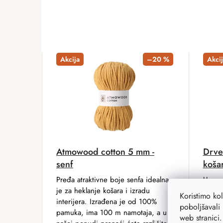
Akcija
–20 %
Akcij
Atmowood cotton 5 mm -
Drve
senf
košar
Pređa atraktivne boje senfa idealna
U pon
je za heklanje košara i izradu
za ko
Koristimo ko
interijera. Izrađena je od 100%
zlatne
poboljšavali 
pamuka, ima 100 m namotaja, a u
rupam
web stranici