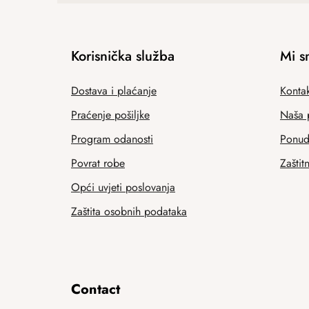
Korisnička služba
Mi s
Dostava i plaćanje
Kontak
Praćenje pošiljke
Naša 
Program odanosti
Ponuda
Povrat robe
Zaštit
Opći uvjeti poslovanja
Zaštita osobnih podataka
Contact