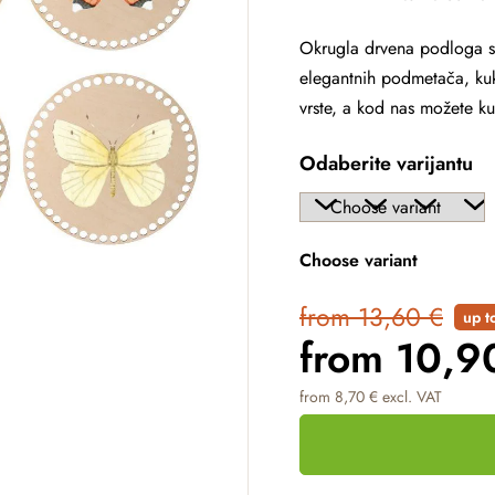
Okrugla drvena podloga s
elegantnih podmetača, kuk
vrste, a kod nas možete ku
Odaberite varijantu
Choose variant
from 13,60 €
up 
from
10,9
from
8,70 €
excl. VAT
Measure price: