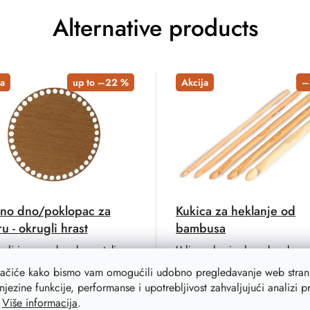
Alternative products
a
up to –22 %
Akcija
–
no dno/poklopac za
Kukica za heklanje od
u - okrugli hrast
bambusa
udi imamo okruglo postolje
Udica od prirodnog bambusa
šaru s drvenim dekorom hrasta
malu težinu i savršeno leži u r
lačiće kako bismo vam omogućili udobno pregledavanje web strani
 boje, debljine 3 mm s
Izrada heklanih košarica, ukras
njezine funkcije, performanse i upotrebljivost zahvaljujući analizi 
a promjera 9 mm, u raznim
modnih dodataka bit će dosl
.
Više informacija
.