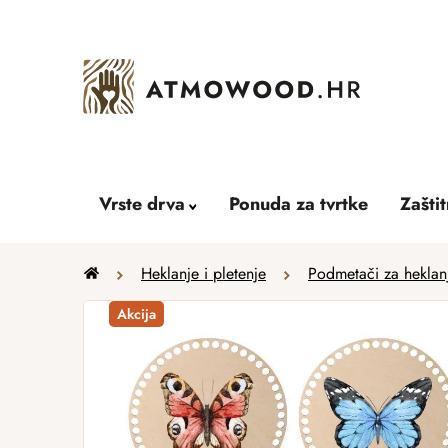
Skip
to
content
Vrste drva
Ponuda za tvrtke
Zašti
Home
Heklanje i pletenje
Podmetači za heklan
Akcija