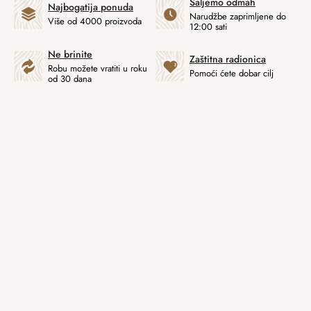
Šaljemo odmah
Najbogatija ponuda
Narudžbe zaprimljene do
Više od 4000 proizvoda
12:00 sati
Ne brinite
Zaštitna radionica
Robu možete vratiti u roku
Pomoći ćete dobar cilj
od 30 dana