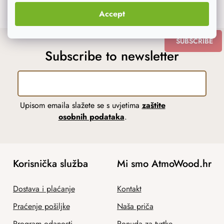
Follow on Instagram
Accept
SUBSCRIBE
Subscribe to newsletter
Upisom emaila slažete se s uvjetima
zaštite
osobnih podataka
.
Korisnička služba
Mi smo AtmoWood.hr
Dostava i plaćanje
Kontakt
Praćenje pošiljke
Naša priča
Program odanosti
Ponuda za tvrtke