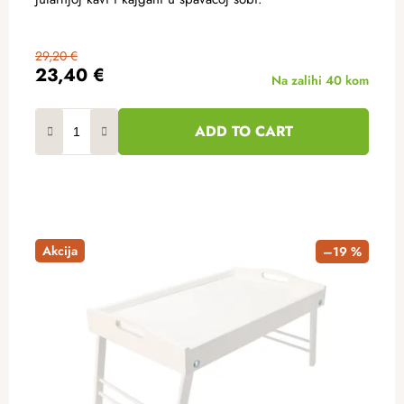
29,20 €
23,40 €
Na zalihi
40 kom
ADD TO CART
Akcija
–19 %