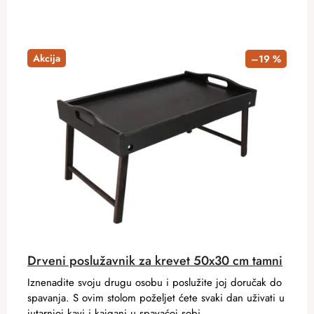
Akcija
–19 %
Drveni poslužavnik za krevet 50x30 cm tamni
Iznenadite svoju drugu osobu i poslužite joj doručak do
spavanja. S ovim stolom poželjet ćete svaki dan uživati ​​u
jutarnjoj kavi i kajgani u spavaćoj sobi.