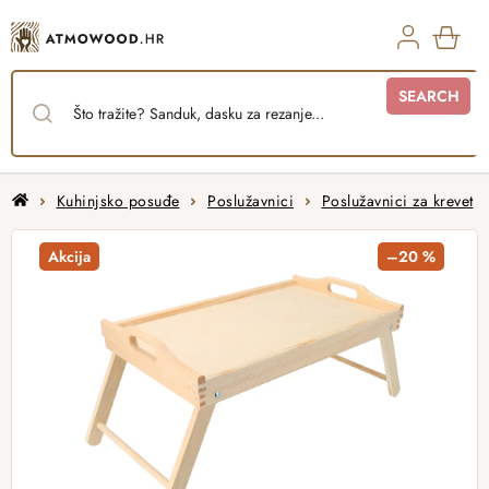
Skip
to
content
SHO
SEARCH
CAR
Home
Kuhinjsko posuđe
Poslužavnici
Poslužavnici za krevet
Akcija
–20 %