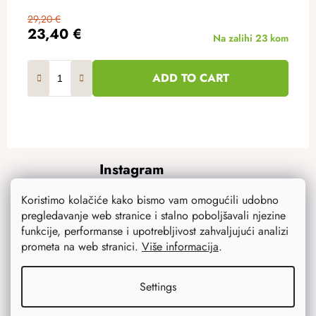
29,20 €
23,40 €
Na zalihi
23 kom
ADD TO CART
F
Instagram
o
o
Koristimo kolačiće kako bismo vam omogućili udobno
t
pregledavanje web stranice i stalno poboljšavali njezine
e
funkcije, performanse i upotrebljivost zahvaljujući analizi
r
prometa na web stranici.
Više informacija
.
Settings