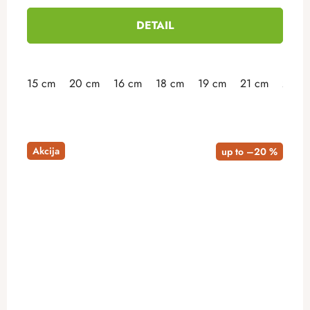
DETAIL
15 cm
20 cm
16 cm
18 cm
19 cm
21 cm
23 c
Akcija
up to –20 %