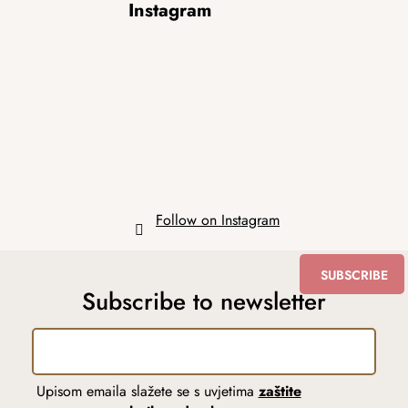
Instagram
o
o
t
e
r
Follow on Instagram
SUBSCRIBE
Subscribe to newsletter
Upisom emaila slažete se s uvjetima
zaštite