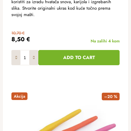
koristiti za izradu hvatača snova, karijola i izgrebanih
slika. Stvorite originalni ukras kod kuće točno prema
svojoj mašti.
10,70 €
8,50 €
Na zalihi
4 kom
ADD TO CART
Akcija
–20 %