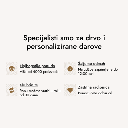
Šaljemo odmah
Najbogatija ponuda
Narudžbe zaprimljene do
Više od 4000 proizvoda
12:00 sati
Ne brinite
Zaštitna radionica
Robu možete vratiti u roku
Pomoći ćete dobar cilj
od 30 dana