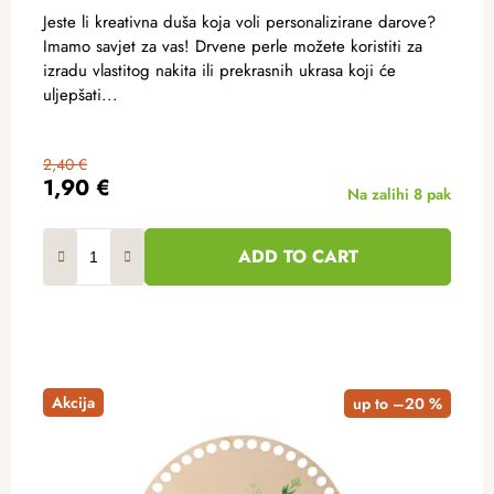
Jeste li kreativna duša koja voli personalizirane darove?
Imamo savjet za vas! Drvene perle možete koristiti za
izradu vlastitog nakita ili prekrasnih ukrasa koji će
uljepšati...
2,40 €
1,90 €
Na zalihi
8 pak
ADD TO CART
Akcija
up to –20 %