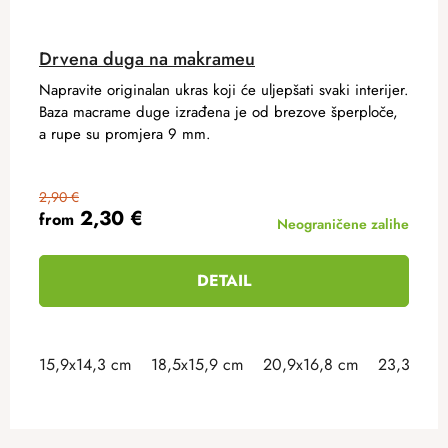
Drvena duga na makrameu
Napravite originalan ukras koji će uljepšati svaki interijer.
Baza macrame duge izrađena je od brezove šperploče,
a rupe su promjera 9 mm.
2,90 €
2,30 €
from
Neograničene zalihe
DETAIL
15,9x14,3 cm
18,5x15,9 cm
20,9x16,8 cm
23,3x18 
F