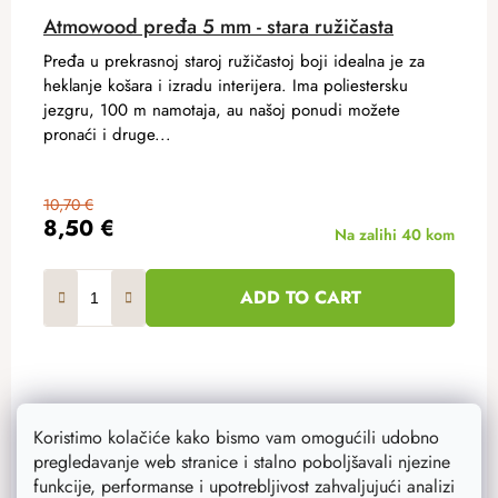
Atmowood pređa 5 mm - stara ružičasta
Pređa u prekrasnoj staroj ružičastoj boji idealna je za
heklanje košara i izradu interijera. Ima poliestersku
jezgru, 100 m namotaja, au našoj ponudi možete
pronaći i druge...
10,70 €
8,50 €
Na zalihi
40 kom
ADD TO CART
Koristimo kolačiće kako bismo vam omogućili udobno
Akcija
up to –20 %
pregledavanje web stranice i stalno poboljšavali njezine
funkcije, performanse i upotrebljivost zahvaljujući analizi