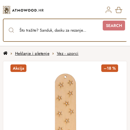
Skip
to
content
SHO
SEARCH
CAR
Home
Heklanje i pletenje
Vez - uzorci
Akcija
–18 %