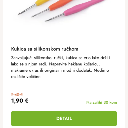
Kukica sa silikonskom ručkom
Zahvaljujući silikonskoj ručki, kukica se vrlo lako drži i
lako se s njom radi. Napravite heklanu košaricu,
makrame ukras ili originalni modni dodatak. Nudimo
različite veličine.
2,40 €
1,90 €
Na zalihi
30 kom
DETAIL