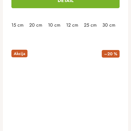
DETAIL
15 cm
20 cm
10 cm
12 cm
25 cm
30 cm
35 
Akcija
–20 %