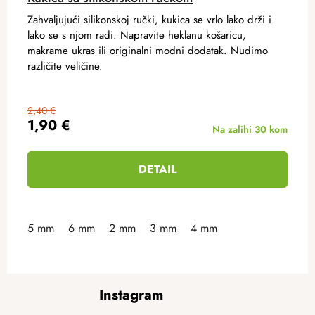
Zahvaljujući silikonskoj ručki, kukica se vrlo lako drži i
lako se s njom radi. Napravite heklanu košaricu,
makrame ukras ili originalni modni dodatak. Nudimo
različite veličine.
2,40 €
1,90 €
Na zalihi
30 kom
DETAIL
5 mm
6 mm
2 mm
3 mm
4 mm
F
Instagram
o