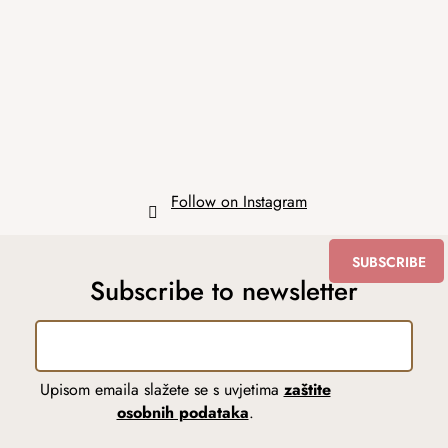
o
t
e
r
Follow on Instagram
SUBSCRIBE
Subscribe to newsletter
Upisom emaila slažete se s uvjetima
zaštite
osobnih podataka
.