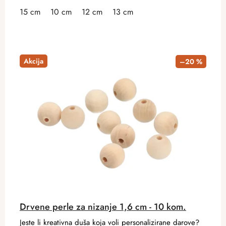
15 cm
10 cm
12 cm
13 cm
Akcija
–20 %
Drvene perle za nizanje 1,6 cm - 10 kom.
Jeste li kreativna duša koja voli personalizirane darove?