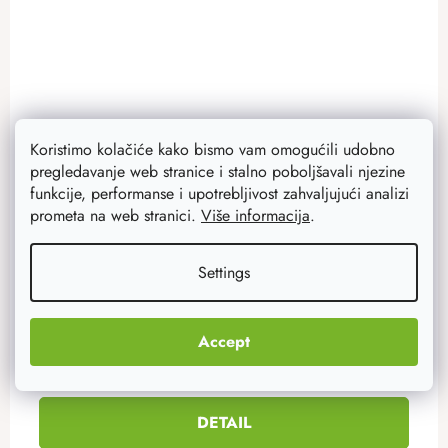
Koristimo kolačiće kako bismo vam omogućili udobno
pregledavanje web stranice i stalno poboljšavali njezine
Drveni poklopac za košaru - suncokret
funkcije, performanse i upotrebljivost zahvaljujući analizi
Okrugli drveni poklopac s motivom žutih suncokreta
prometa na web stranici.
Više informacija
.
izrađen je od brezove šperploče debljine 3 mm.
Pogodan je za izradu heklanih košara od konca. Nudimo
Settings
različite veličine .
3,90 €
Accept
3,10 €
from
Nedostupno
DETAIL