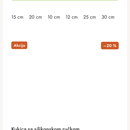
15 cm
20 cm
10 cm
12 cm
25 cm
30 cm
35 
Akcija
–20 %
Kukica sa silikonskom ručkom