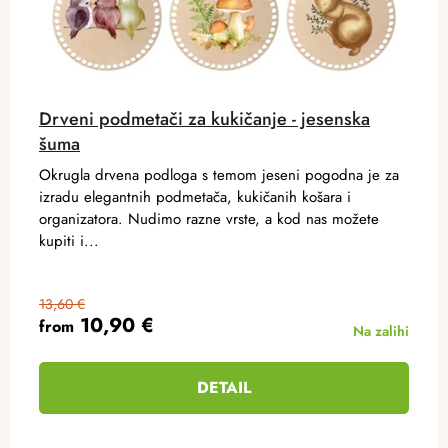
Drveni podmetači za kukičanje - jesenska
šuma
Okrugla drvena podloga s temom jeseni pogodna je za
izradu elegantnih podmetača, kukičanih košara i
organizatora. Nudimo razne vrste, a kod nas možete
kupiti i...
13,60 €
10,90 €
from
Na zalihi
DETAIL