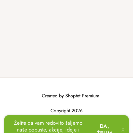
Created by Shoptet Premium
Copyright 2026
AtmoWood.hr
. All
Želite da vam redovito šaljemo
rights reserved.
DA,
naše popuste, akcije, ideje i
X