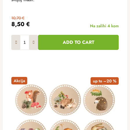
10,70 €
8,50 €
Na zalihi
4 kom
ADD TO CART
Akcija
up to –20 %