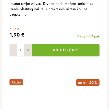
Imamo savjet za vas! Drvene perle možete koristiti za
izradu vlastitog nakita ili prekrasnih ukrasa koji će
uljepšati...
2,40 €
1,90 €
Na zalihi
7 pak
ADD TO CART
Akcija
up to –20 %