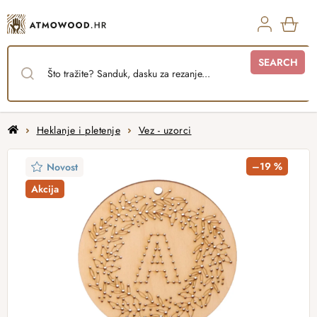
Skip
to
content
SHO
SEARCH
CAR
Home
Heklanje i pletenje
Vez - uzorci
–19 %
Novost
Akcija