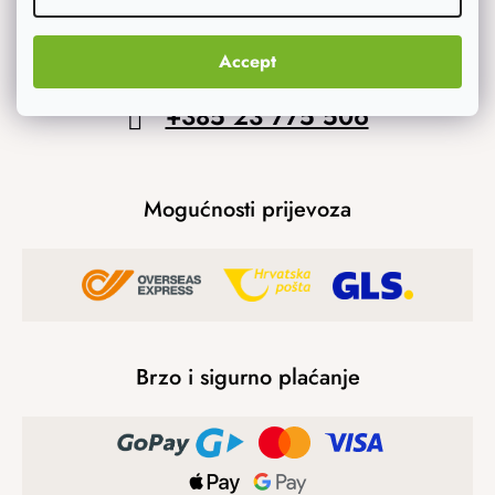
info
@
atmowood.hr
Accept
+385 23 775 506
Mogućnosti prijevoza
Brzo i sigurno plaćanje