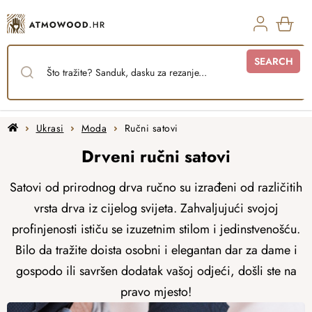
Skip
to
content
SHO
SEARCH
CAR
Home
Ukrasi
Moda
Ručni satovi
Drveni ručni satovi
Satovi od prirodnog drva ručno su izrađeni od različitih
vrsta drva iz cijelog svijeta. Zahvaljujući svojoj
profinjenosti ističu se izuzetnim stilom i jedinstvenošću.
Bilo da tražite doista osobni i elegantan dar za
dame i
gospodo
ili savršen dodatak vašoj odjeći, došli ste na
pravo mjesto!