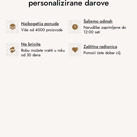
Šaljemo odmah
Najbogatija ponuda
Narudžbe zaprimljene do
Više od 4000 proizvoda
12:00 sati
Ne brinite
Zaštitna radionica
Robu možete vratiti u roku
Pomoći ćete dobar cilj
od 30 dana