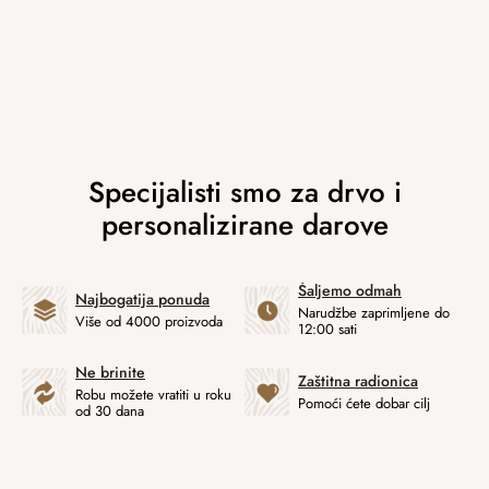
Šaljemo odmah
Najbogatija ponuda
Narudžbe zaprimljene do
Više od 4000 proizvoda
12:00 sati
Ne brinite
Zaštitna radionica
Robu možete vratiti u roku
Pomoći ćete dobar cilj
od 30 dana