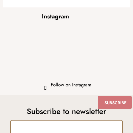
F
Instagram
o
o
t
e
r
Follow on Instagram
SUBSCRIBE
Subscribe to newsletter