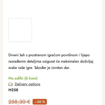
Drveni šah s prostranom igraćom površinom i lijepo
razrađenim detaljima osigurat će maksimalan doživljaj
svake vaše igre. Također je izvrstan dar.
Na zalihi
(6 kom)
Delivery options
H258
258,30 €
–20 %