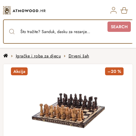
Skip
to
content
SHO
SEARCH
CAR
Home
Igračke i roba za djecu
Drveni šah
Akcija
–20 %