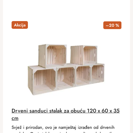
Akcija
–20 %
Drveni sanduci stalak za obuću 120 x 60 x 35
cm
Svjež i prirodan, ovo je namještaj izrađen od drvenih