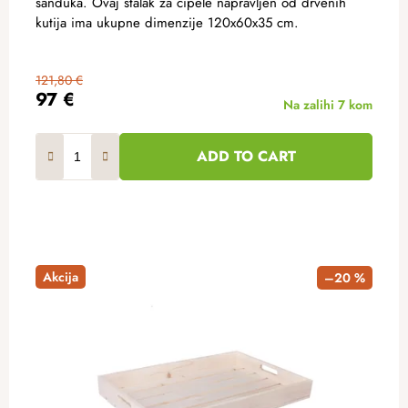
sanduka. Ovaj stalak za cipele napravljen od drvenih
kutija ima ukupne dimenzije 120x60x35 cm.
121,80 €
97 €
Na zalihi
7 kom
ADD TO CART
Akcija
–20 %