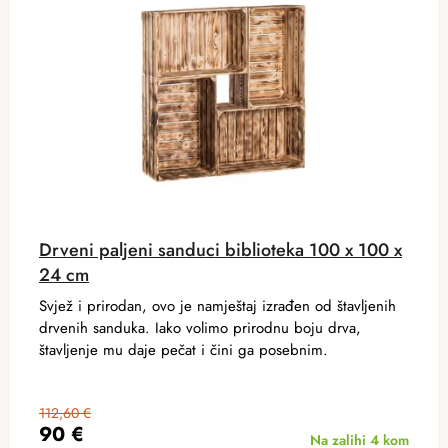
Drveni paljeni sanduci biblioteka 100 x 100 x
24 cm
Svjež i prirodan, ovo je namještaj izrađen od štavljenih
drvenih sanduka. Iako volimo prirodnu boju drva,
štavljenje mu daje pečat i čini ga posebnim.
112,60 €
90 €
Na zalihi
4 kom