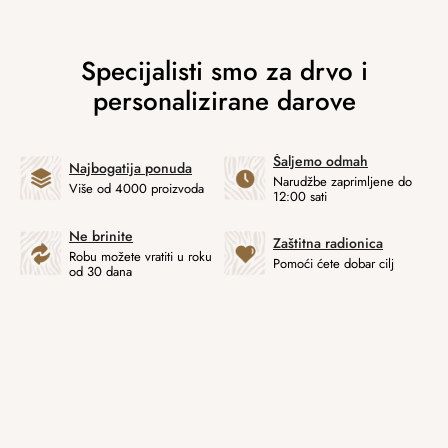
Šaljemo odmah
Najbogatija ponuda
Narudžbe zaprimljene do
Više od 4000 proizvoda
12:00 sati
Ne brinite
Zaštitna radionica
Robu možete vratiti u roku
Pomoći ćete dobar cilj
od 30 dana