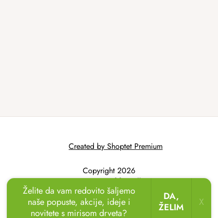
Created by Shoptet Premium
Copyright 2026
AtmoWood.hr
. All
Želite da vam redovito šaljemo
rights reserved.
DA,
naše popuste, akcije, ideje i
X
ŽELIM
novitete s mirisom drveta?
🏖️🌴
Uživajte u odmoru u vrtu!
Drvene ležaljke
sada uz popust