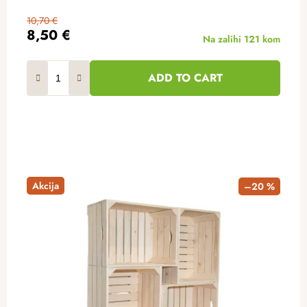
10,70 €
8,50 €
Na zalihi
121 kom
ADD TO CART
Akcija
–20 %