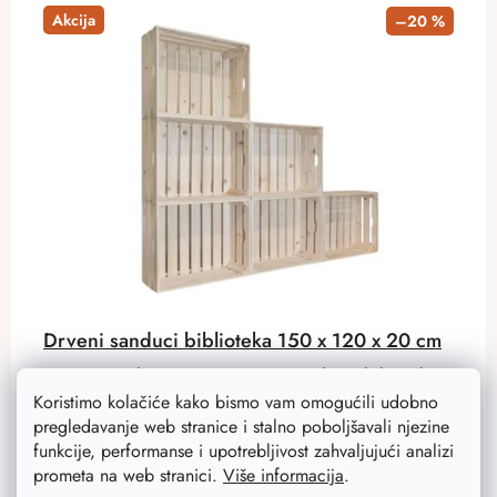
Akcija
–20 %
Drveni sanduci biblioteka 150 x 120 x 20 cm
Svjež i prirodan, ovo je namještaj izrađen od drvenih
sanduka. Ovaj zid od drvenih sanduka ima ukupne
Koristimo kolačiće kako bismo vam omogućili udobno
dimenzije 150x120x20 cm.
pregledavanje web stranice i stalno poboljšavali njezine
funkcije, performanse i upotrebljivost zahvaljujući analizi
prometa na web stranici.
Više informacija
.
143,80 €