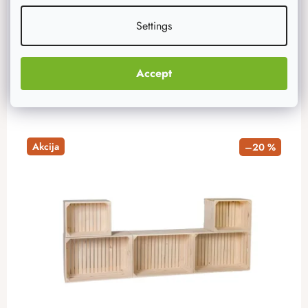
115 €
Na zalihi
7 kom
Settings
ADD TO CART
Accept
Akcija
–20 %