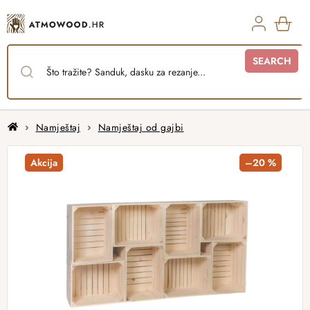
Skip
to
content
SHO
SEARCH
CAR
Home
Namještaj
Namještaj od gajbi
Akcija
–20 %