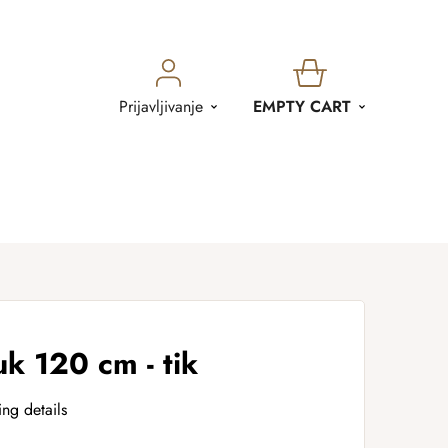
SHOPPING
Prijavljivanje
EMPTY CART
CART
k 120 cm - tik
ing details