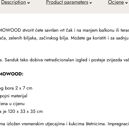
Description
Product parameters
Ocjene
OWOOD stvorit ćete savršen vrt čak i na manjem balkonu ili tera
ča, zelenih biljaka, začinskog bilja. Možete ga koristiti i za sadn
. Sanduk tako dobiva netradicionalan izgled i postaje zvijezda vaš
ATMOWOOD:
og bora 2 x 7 cm
pojni materijal
učena u cijenu
a je 120 x 33 x 35 cm
tima izložen vremenskim utjecajima i kukcima štetnicima. Impregna