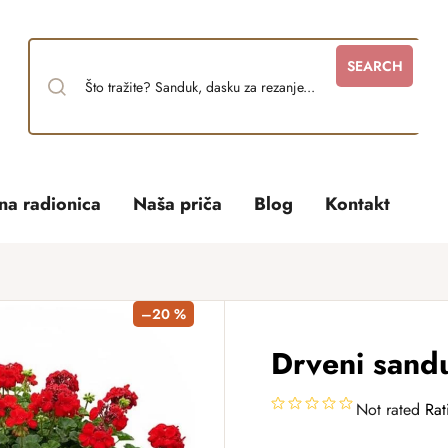
SEARCH
tna radionica
Naša priča
Blog
Kontakt
–20 %
Drveni sandu
Not rated
Rat