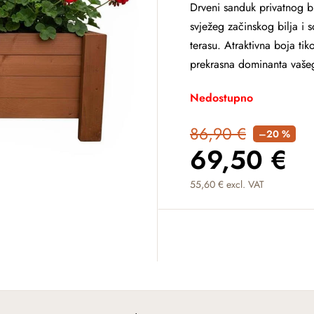
Drveni sanduk privatnog
svježeg začinskog bilja i 
terasu. Atraktivna boja ti
prekrasna dominanta vašeg
Nedostupno
86,90 €
–20 %
69,50 €
55,60 € excl. VAT
Measure price: