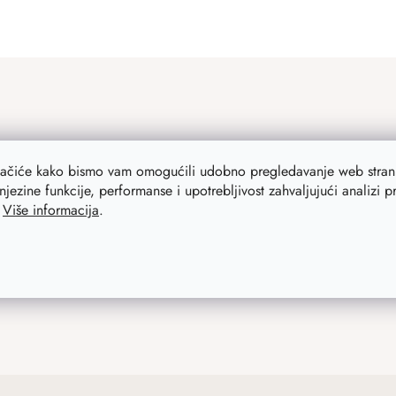
lačiće kako bismo vam omogućili udobno pregledavanje web strani
njezine funkcije, performanse i upotrebljivost zahvaljujući analizi 
.
Više informacija
.