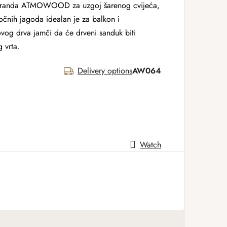
 branda ATMOWOOD za uzgoj šarenog cvijeća,
sočnih jagoda idealan je za balkon i
kovog drva jamči da će drveni sanduk biti
 vrta.
Delivery options
AW064
Watch