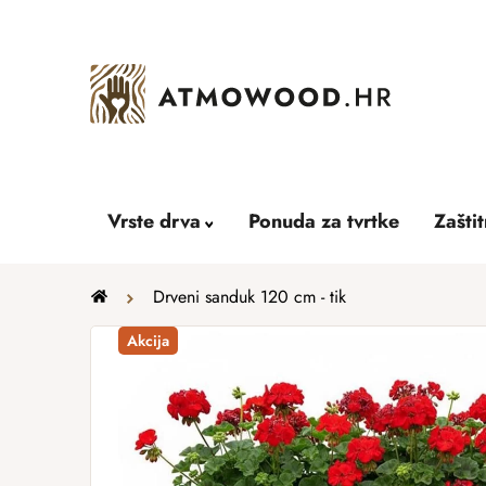
Skip
to
content
Vrste drva
Ponuda za tvrtke
Zašti
Home
Drveni sanduk 120 cm - tik
Akcija