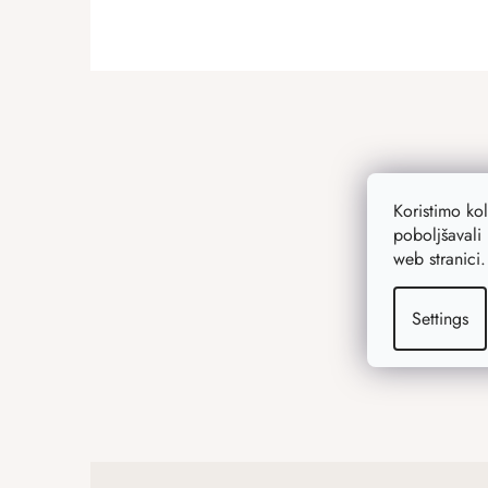
ADD A RATING
F
o
o
t
e
Koristimo ko
r
poboljšavali 
web stranici
Settings