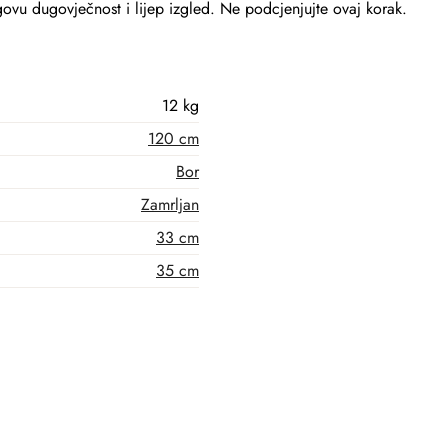
ovu dugovječnost i lijep izgled. Ne podcjenjujte ovaj korak.
12 kg
120 cm
Bor
Zamrljan
33 cm
35 cm