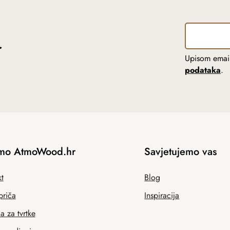
r
Upisom email
podataka
.
mo AtmoWood.hr
Savjetujemo vas
t
Blog
priča
Inspiracija
 za tvrtke