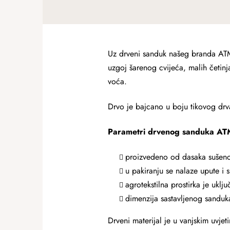
Uz drveni sanduk našeg branda ATM
uzgoj šarenog cvijeća, malih četinja
voća.
Drvo je bajcano u boju tikovog drva
Parametri drvenog sanduka 
proizvedeno od dasaka sušen
u pakiranju se nalaze upute i s
agrotekstilna prostirka je uklj
dimenzija sastavljenog sanduk
Drveni materijal je u vanjskim uvje