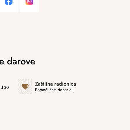
Zaštitna radionica
od 30
Pomoći ćete dobar cilj