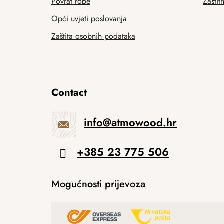
Povrat robe
Zaštit
Opći uvjeti poslovanja
Zaštita osobnih podataka
Contact
info
@
atmowood.hr
+385 23 775 506
Mogućnosti prijevoza