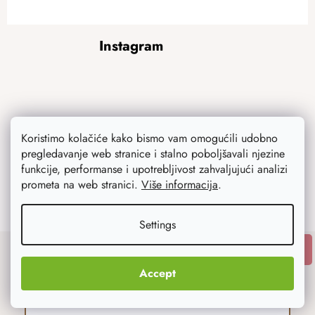
F
Instagram
o
o
t
e
r
Koristimo kolačiće kako bismo vam omogućili udobno
pregledavanje web stranice i stalno poboljšavali njezine
funkcije, performanse i upotrebljivost zahvaljujući analizi
prometa na web stranici.
Više informacija
.
Follow on Instagram
Settings
SUBSCRIBE
Subscribe to newsletter
Accept