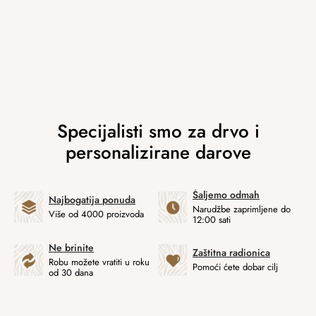
Šaljemo odmah
Najbogatija ponuda
Narudžbe zaprimljene do
Više od 4000 proizvoda
12:00 sati
Ne brinite
Zaštitna radionica
Robu možete vratiti u roku
Pomoći ćete dobar cilj
od 30 dana