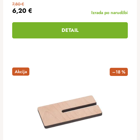
7,80 €
6,20 €
Izrada po narudžbi
DETAIL
Akcija
–18 %