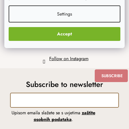
o
t
Settings
e
r
Accept
Follow on Instagram
SUBSCRIBE
Subscribe to newsletter
Upisom emaila slažete se s uvjetima
zaštite
osobnih podataka
.