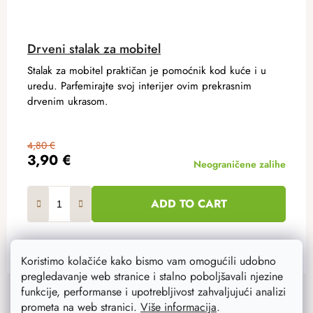
Drveni stalak za mobitel
Stalak za mobitel praktičan je pomoćnik kod kuće i u
uredu. Parfemirajte svoj interijer ovim prekrasnim
drvenim ukrasom.
4,80 €
3,90 €
Neograničene zalihe
ADD TO CART
Koristimo kolačiće kako bismo vam omogućili udobno
pregledavanje web stranice i stalno poboljšavali njezine
F
funkcije, performanse i upotrebljivost zahvaljujući analizi
Instagram
o
prometa na web stranici.
Više informacija
.