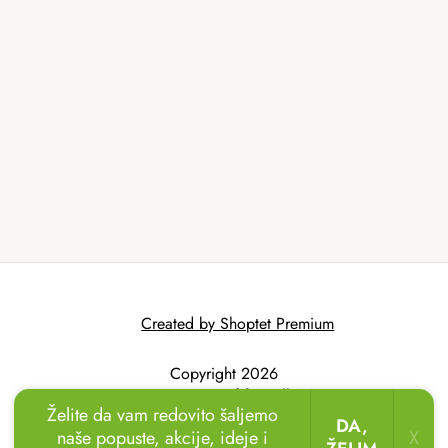
Created by Shoptet Premium
Copyright 2026
AtmoWood.hr
. All
Želite da vam redovito šaljemo
rights reserved.
DA,
naše popuste, akcije, ideje i
X