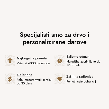
Šaljemo odmah
Najbogatija ponuda
Narudžbe zaprimljene do
Više od 4000 proizvoda
12:00 sati
Ne brinite
Zaštitna radionica
Robu možete vratiti u roku
Pomoći ćete dobar cilj
od 30 dana