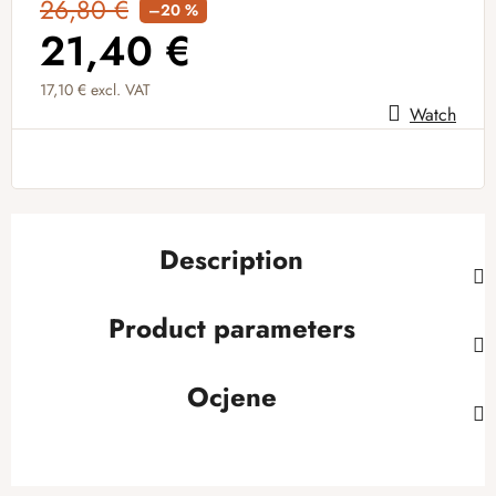
26,80 €
–20 %
21,40 €
17,10 € excl. VAT
Watch
Measure price:
Description
Product parameters
Ocjene