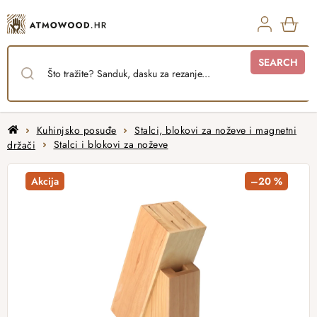
Skip
to
content
SHO
SEARCH
CAR
Home
Kuhinjsko posuđe
Stalci, blokovi za noževe i magnetni
držači
Stalci i blokovi za noževe
Akcija
–20 %