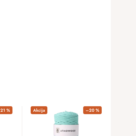
–21 %
Akcija
–20 %