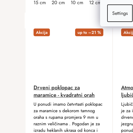
15 cm
20 cm
10 cm
12 cm
13 cm
16 
Settings
Akcija
up to –21 %
Akcij
Drveni poklopac za
Atmo
maramice - kvadratni orah
ljubi
U ponudi imamo četvrtasti poklopac
Ljubič
za maramice s dekorom tamnog
je za 
oraha s rupama promjera 9 mm u
drven
raznim veličinama . Pogodan je za
jezgr
izradu heklanih ukrasa od konca i
ponud