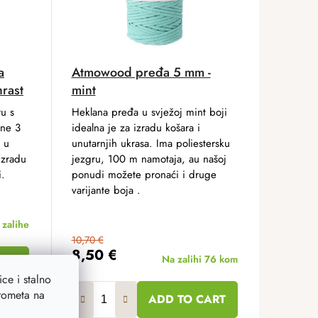
a
Atmowood pređa 5 mm -
hrast
mint
u s
Heklana pređa u svježoj mint boji
ine 3
idealna je za izradu košara i
 u
unutarnjih ukrasa. Ima poliestersku
izradu
jezgru, 100 m namotaja, au našoj
i.
ponudi možete pronaći i druge
varijante boja .
zalihe
10,70 €
8,50 €
Na zalihi
76 kom
ce i stalno
prometa na
ADD TO CART