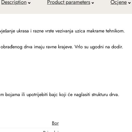
Description
Product parameters
Ocjene
vješanje ukrasa i razne vrste vezivanja uzica makrame tehnikom.
o obrađenog drva imaju ravne krajeve. Vrlo su ugodni na dodir.
 bojama ili upotrijebiti bajc koji će naglasiti strukturu drva.
Bor