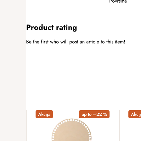
Površina
Product rating
Be the first who will post an article to this item!
ADD A RATING
Akcija
up to –22 %
Akcij