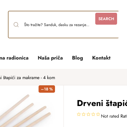
SEARCH
tna radionica
Naša priča
Blog
Kontakt
i štapići za makrame - 4 kom
–18 %
Drveni štapi
Not rated
Rat