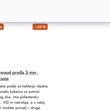
cm
18 cm
23 cm
25 cm
30 cm
15x15 cm
35 cm
20x20 cm
40 cm
5 cm
25
a
–20 %
wood pređa 5 mm -
časta
asta pređa za heklanje idealna
izradu košarica uz pomoć
og dna. Ima poliestersku
u, 100 m namotaja, a u našoj
i možete pronaći i druge