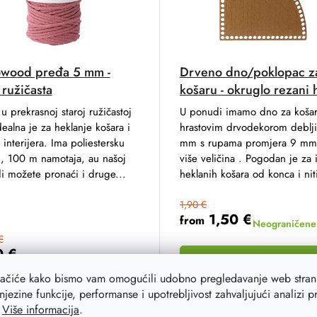
wood pređa 5 mm -
Drveno dno/poklopac z
 ružičasta
košaru - okruglo rezani 
u prekrasnoj staroj ružičastoj
U ponudi imamo dno za košar
dealna je za heklanje košara i
hrastovim drvodekorom deblj
 interijera. Ima poliestersku
mm s rupama promjera 9 mm
u, 100 m namotaja, au našoj
više veličina . Pogodan je za 
i možete pronaći i druge...
heklanih košara od konca i nit
1,90 €
1,50 €
from
Neograničene 
€
0 €
Na zalihi
42 kom
DETAIL
lačiće kako bismo vam omogućili udobno pregledavanje web strani
njezine funkcije, performanse i upotrebljivost zahvaljujući analizi 
ADD TO CART
.
Više informacija
.