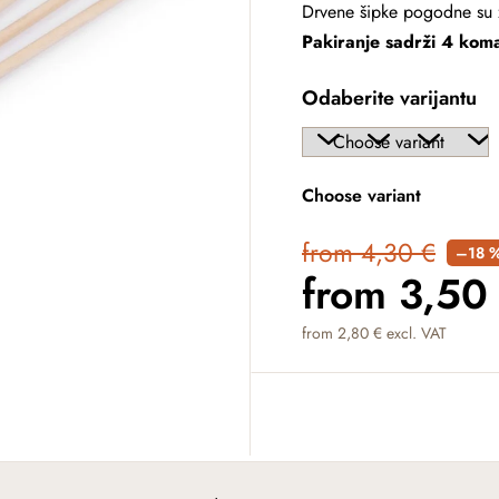
Drvene šipke pogodne su 
Pakiranje sadrži 4 kom
Odaberite varijantu
Choose variant
from 4,30 €
–18 
from
3,50
from
2,80 €
excl. VAT
Measure price: