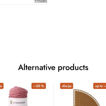
Prirodni
Alternative products
a
–20 %
Akcija
up to 