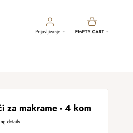
SHOPPING
Prijavljivanje
EMPTY CART
CART
ći za makrame - 4 kom
ing details