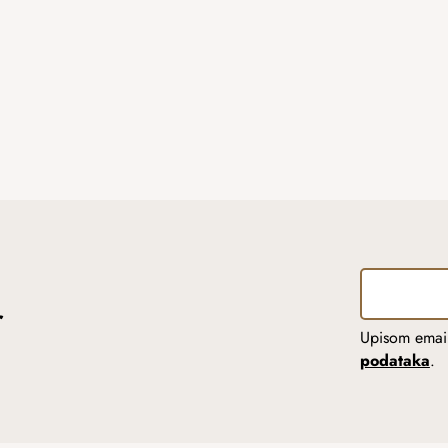
r
Upisom email
podataka
.