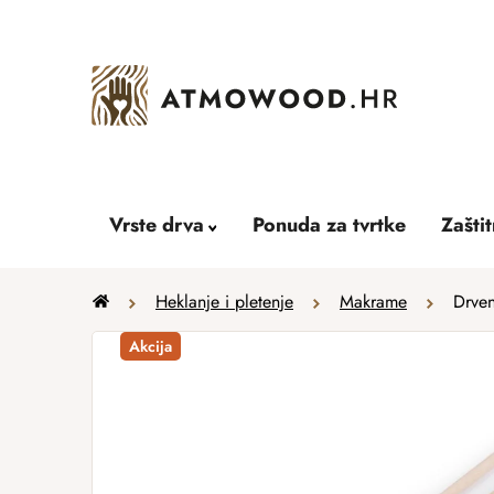
Skip
to
content
Vrste drva
Ponuda za tvrtke
Zašti
Home
Heklanje i pletenje
Makrame
Drven
Akcija