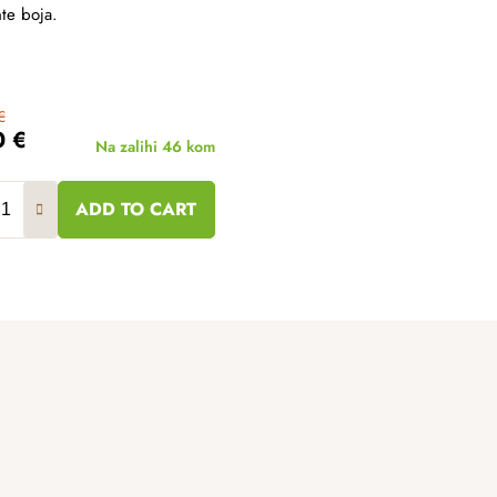
nte boja.
€
0 €
Na zalihi
46 kom
ADD TO CART