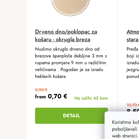
Drveno dno/poklopac za
Atmo
košaru - okrugla breza
stara
Nudimo okruglo drveno dno od
Pređa 
brezove šperploče debljine 3 mm s
boji i
rupama promjera 9 mm u različitim
izradu
veličinama . Pogodan je za izradu
jezgr
heklanih košara.
ponud
0,90 €
0,70 €
from
Na zalihi
42 kom
10,70 
8,5
DETAIL
Koristimo ko
poboljšavali 
web stranici