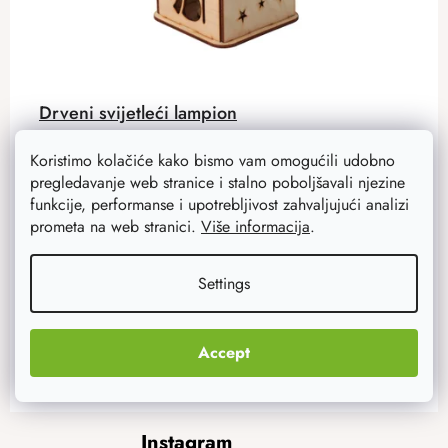
Drveni svijetleći lampion
Jednostavan i moderan drveni ukras izrađen laserskim
Koristimo kolačiće kako bismo vam omogućili udobno
graviranjem. U paketu je i svjetleća svijeća.
pregledavanje web stranice i stalno poboljšavali njezine
funkcije, performanse i upotrebljivost zahvaljujući analizi
prometa na web stranici.
Više informacija
.
11,20 €
6,70 €
Na zalihi
7 kom
Settings
ADD TO CART
Accept
F
Instagram