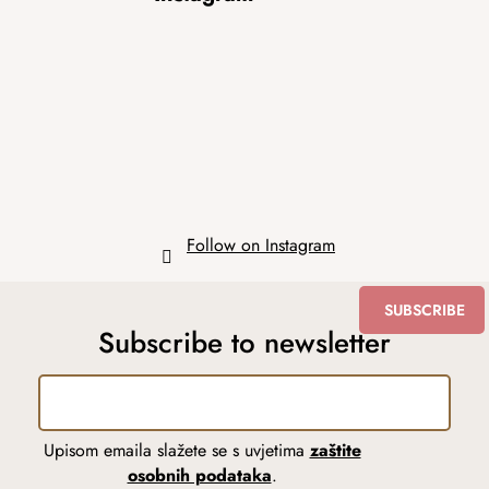
o
o
t
e
r
Follow on Instagram
SUBSCRIBE
Subscribe to newsletter
Upisom emaila slažete se s uvjetima
zaštite
osobnih podataka
.