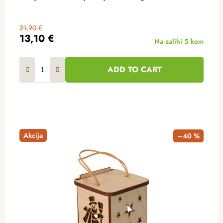
21,90 €
13,10 €
Na zalihi
5 kom
ADD TO CART
Akcija
–40 %