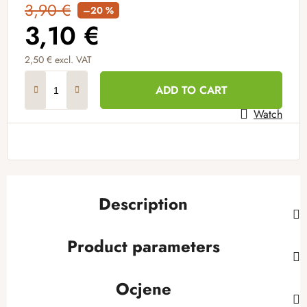
3,90 €
–20 %
3,10 €
2,50 € excl. VAT
Measure price:
ADD TO CART
Watch
Description
Product parameters
Ocjene