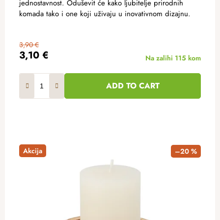
jednostavnost. Oduševit će kako ljubitelje prirodnih
komada tako i one koji uživaju u inovativnom dizajnu.
3,90 €
3,10 €
Na zalihi
115 kom
ADD TO CART
Akcija
–20 %