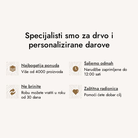
Šaljemo odmah
Najbogatija ponuda
Narudžbe zaprimljene do
Više od 4000 proizvoda
12:00 sati
Ne brinite
Zaštitna radionica
Robu možete vratiti u roku
Pomoći ćete dobar cilj
od 30 dana