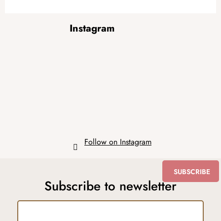
F
Instagram
o
o
t
e
r
Follow on Instagram
SUBSCRIBE
Subscribe to newsletter