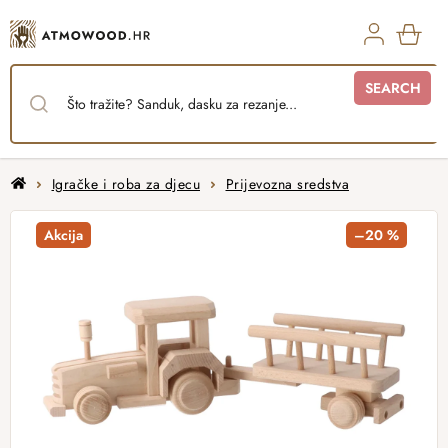
Skip
to
content
SHO
SEARCH
CAR
Home
Igračke i roba za djecu
Prijevozna sredstva
Akcija
–20 %