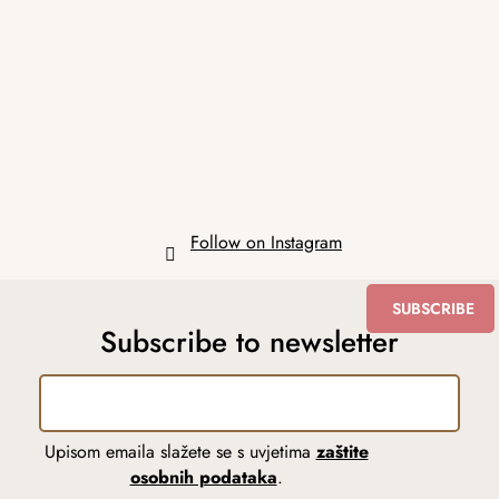
o
t
e
r
Follow on Instagram
SUBSCRIBE
Subscribe to newsletter
Upisom emaila slažete se s uvjetima
zaštite
osobnih podataka
.