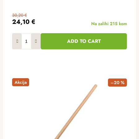
30,20 €
24,10 €
Na zalihi
215 kom
ADD TO CART
Akcija
–20 %