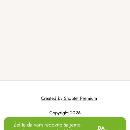
Created by Shoptet Premium
Copyright 2026
AtmoWood.hr
. All
Želite da vam redovito šaljemo
rights reserved.
DA,