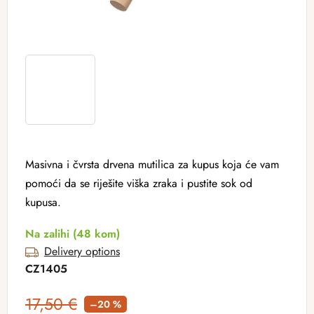
Masivna i čvrsta drvena mutilica za kupus koja će vam
pomoći da se riješite viška zraka i pustite sok od
kupusa.
Na zalihi
(48 kom)
Delivery options
CZ1405
17,50 €
–20 %