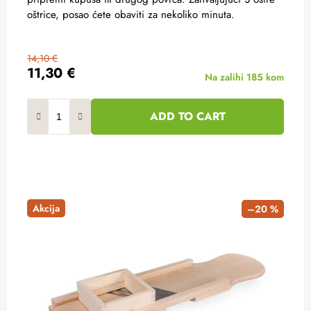
oštrice, posao ćete obaviti za nekoliko minuta.
14,10 €
11,30 €
Na zalihi
185 kom
ADD TO CART
Akcija
–20 %