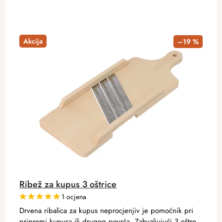
Akcija
–19 %
Ribež za kupus 3 oštrice
1 ocjena
Drvena ribalica za kupus neprocjenjiv je pomoćnik pri
pripremi kupusa ili drugog povrća. Zahvaljujući 3 oštre