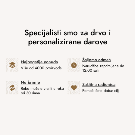
Šaljemo odmah
Najbogatija ponuda
Narudžbe zaprimljene do
Više od 4000 proizvoda
12:00 sati
Ne brinite
Zaštitna radionica
Robu možete vratiti u roku
Pomoći ćete dobar cilj
od 30 dana