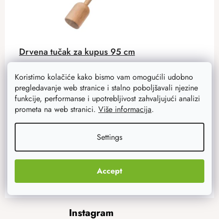
Drvena tučak za kupus 95 cm
Čvrsta drvena mutilica za kupus koja će vam pomoći da
Koristimo kolačiće kako bismo vam omogućili udobno
se riješite viška zraka i oslobodite sok od kupusa.
pregledavanje web stranice i stalno poboljšavali njezine
funkcije, performanse i upotrebljivost zahvaljujući analizi
prometa na web stranici.
Više informacija
.
22,90 €
18,30 €
Na zalihi
47 kom
Settings
ADD TO CART
Accept
F
Instagram
o