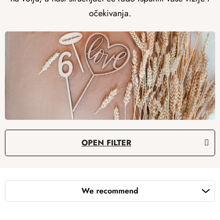
očekivanja.
L
OPEN FILTER
i
s
P
t
r
o
We recommend
o
f
d
p