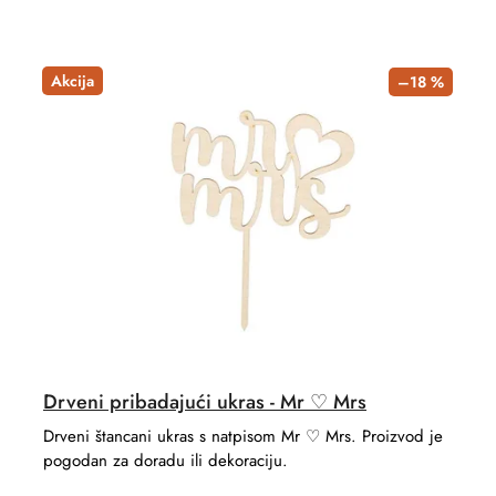
u
r
c
o
t
d
Akcija
–18 %
s
u
o
c
r
t
t
s
i
n
g
Drveni pribadajući ukras - Mr ♡ Mrs
Drveni štancani ukras s natpisom Mr ♡ Mrs. Proizvod je
pogodan za doradu ili dekoraciju.