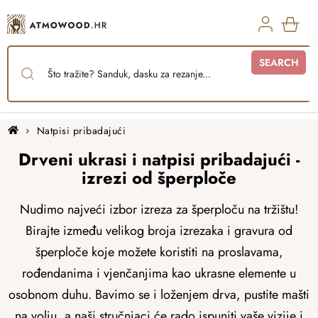
Skip
to
content
SHO
SEARCH
CAR
Home
Natpisi pribadajući
Drveni ukrasi i natpisi pribadajući -
izrezi od šperploče
Nudimo najveći izbor izreza za šperploču na tržištu!
Birajte između velikog broja izrezaka i gravura od
šperploče koje možete koristiti na proslavama,
rođendanima i vjenčanjima kao ukrasne elemente u
osobnom duhu. Bavimo se i loženjem drva, pustite mašti
na volju, a naši stručnjaci će rado ispuniti vaše vizije i