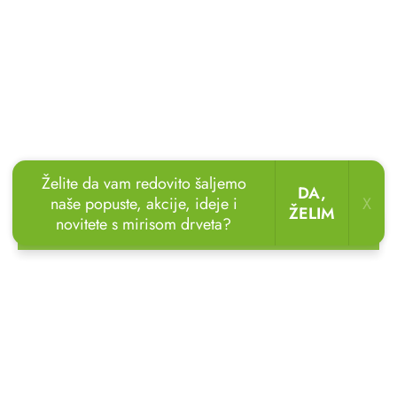
Želite da vam redovito šaljemo
DA,
naše popuste, akcije, ideje i
X
ŽELIM
novitete s mirisom drveta?
🏖️🌴
Uživajte u odmoru u vrtu!
Drvene ležaljke
sada uz popust
do 20 %.
🌞