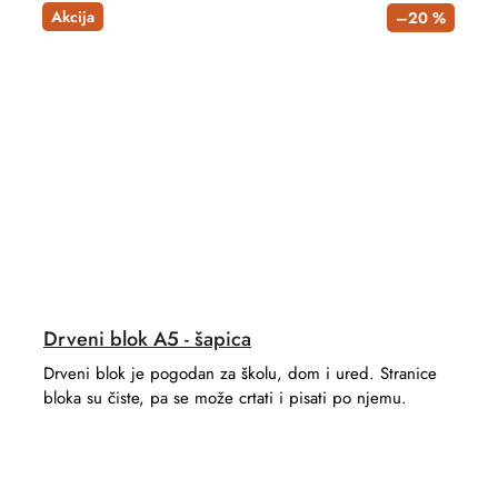
Akcija
–20 %
Drveni blok A5 - šapica
Drveni blok je pogodan za školu, dom i ured. Stranice
bloka su čiste, pa se može crtati i pisati po njemu.