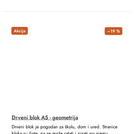
Akcija
–19 %
Drveni blok A5 - geometrija
Drveni blok je pogodan za školu, dom i ured. Stranice
bloka su čiste, pa se može crtati i pisati po njemu.