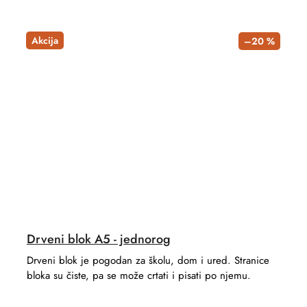
Akcija
–20 %
Drveni blok A5 - jednorog
Drveni blok je pogodan za školu, dom i ured. Stranice
bloka su čiste, pa se može crtati i pisati po njemu.