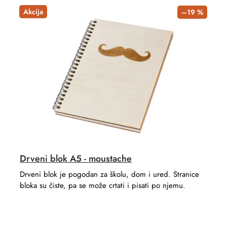
Akcija
–19 %
Drveni blok A5 - moustache
Drveni blok je pogodan za školu, dom i ured. Stranice
bloka su čiste, pa se može crtati i pisati po njemu.