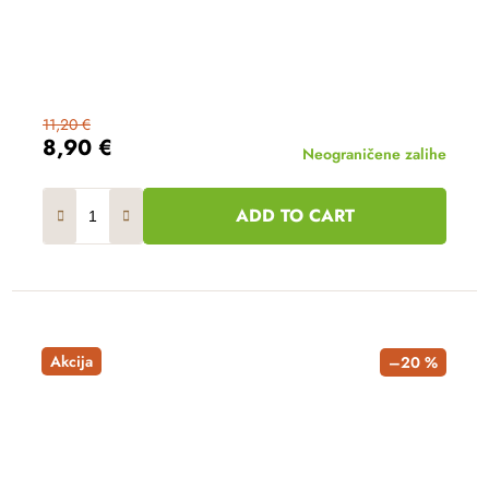
11,20 €
8,90 €
Neograničene zalihe
ADD TO CART
Akcija
–20 %