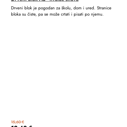
Drveni blok je pogodan za školu, dom i ured. Stranice
bloka su čiste, pa se može crtati i pisati po njemu.
15,60 €