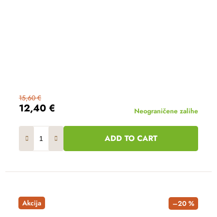
15,60 €
12,40 €
Neograničene zalihe
ADD TO CART
Akcija
–20 %