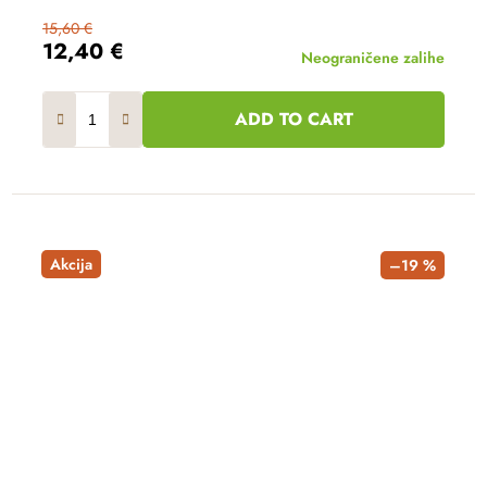
15,60 €
12,40 €
Neograničene zalihe
ADD TO CART
Akcija
–19 %