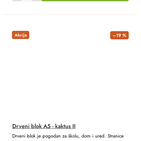
Akcija
–19 %
Drveni blok A5 - kaktus II
Drveni blok je pogodan za školu, dom i ured. Stranice