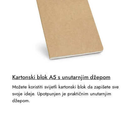
r
t
t
s
i
n
g
Kartonski blok A5 s unutarnjim džepom
Možete koristiti svijetli kartonski blok da zapišete sve
svoje ideje. Upotpunjen je praktičnim unutarnjim
džepom.