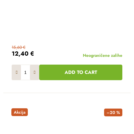
15,60 €
12,40 €
Neograničene zalihe
ADD TO CART
Akcija
–20 %