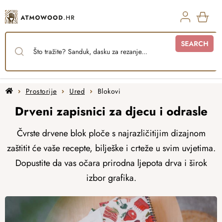
Skip
to
content
SHO
SEARCH
CAR
Home
Prostorije
Ured
Blokovi
Drveni zapisnici za djecu i odrasle
Čvrste drvene blok ploče s najrazličitijim dizajnom
zaštitit će vaše recepte, bilješke i crteže u svim uvjetima.
Dopustite da vas očara prirodna ljepota drva i širok
izbor grafika.