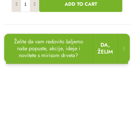
ADD TO CART
Želite da vam redovito šaljemo
DA,
Akcija
–20 %
naše popuste, akcije, ideje i
X
ŽELIM
novitete s mirisom drveta?
🏖️🌴
Uživajte u odmoru u vrtu!
Drvene ležaljke
sada uz popust
do 20 %.
🌞
Drveni blok A5 - ljubav