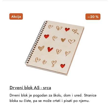
Akcija
–20 %
Drveni blok A5 - srca
Drveni blok je pogodan za školu, dom i ured. Stranice
bloka su čiste, pa se može crtati i pisati po njemu.