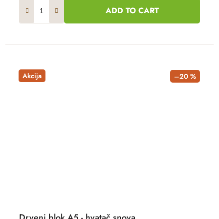
ADD TO CART
Akcija
–20 %
Drveni blok A5 - hvatač snova