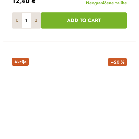
12,40 €
Neograničene zalihe
ADD TO CART
Akcija
–20 %