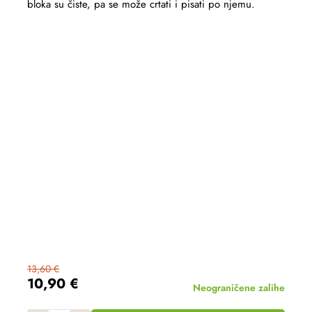
bloka su čiste, pa se može crtati i pisati po njemu.
13,60 €
10,90 €
Neograničene zalihe