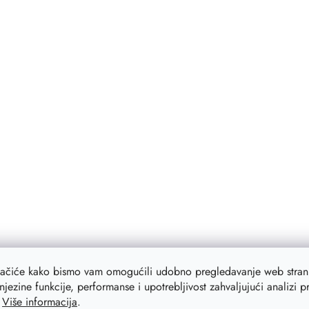
lačiće kako bismo vam omogućili udobno pregledavanje web strani
njezine funkcije, performanse i upotrebljivost zahvaljujući analizi 
.
Više informacija
.