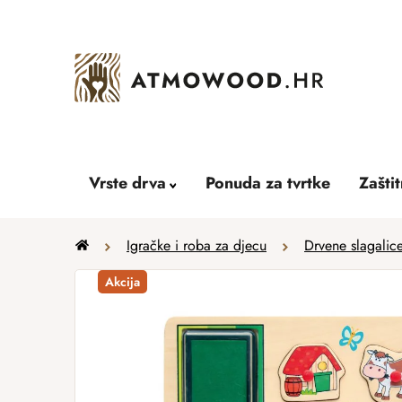
Skip
to
content
Vrste drva
Ponuda za tvrtke
Zašti
Home
Igračke i roba za djecu
Drvene slagalic
Akcija