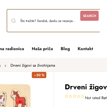
SEARCH
tna radionica
Naša priča
Blog
Kontakt
e
Drveni žigovi sa životinjama
–20 %
Drveni žigov
Not rated
Rat