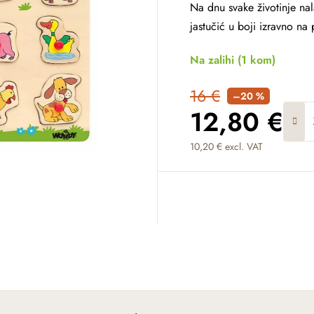
Na dnu svake životinje nal
jastučić u boji izravno na
Na zalihi
(1 kom)
16 €
–20 %
12,80 €
10,20 € excl. VAT
Measure price: