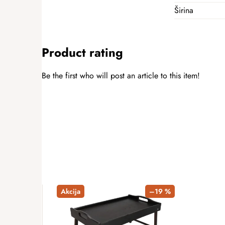
Širina
Product rating
Be the first who will post an article to this item!
ADD A RATING
Akcija
–19 %