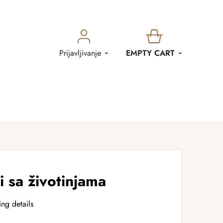
SHOPPING
Prijavljivanje
EMPTY CART
CART
i sa životinjama
ing details