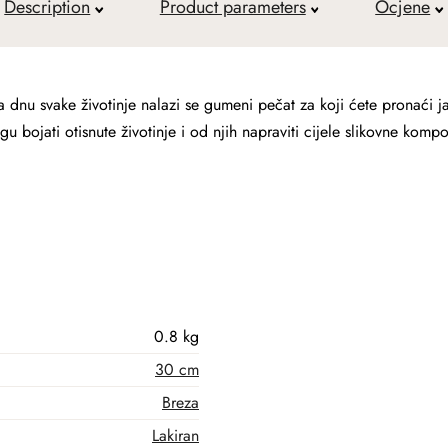
Description
Product parameters
Ocjene
 dnu svake životinje nalazi se gumeni pečat za koji ćete pronaći ja
bojati otisnute životinje i od njih napraviti cijele slikovne kompoz
0.8 kg
30 cm
Breza
Lakiran