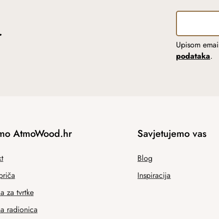
r
Upisom email
podataka
.
mo AtmoWood.hr
Savjetujemo vas
t
Blog
priča
Inspiracija
 za tvrtke
na radionica