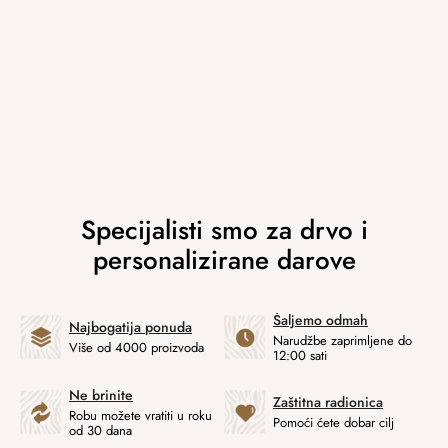
Šaljemo odmah
Najbogatija ponuda
Narudžbe zaprimljene do
Više od 4000 proizvoda
12:00 sati
Ne brinite
Zaštitna radionica
Robu možete vratiti u roku
Pomoći ćete dobar cilj
od 30 dana