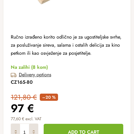
Ručno izrađeno korito odlično je za ugostiteljske svrhe,
za posluživanje sireva, salama i ostalih delicija za kino
petkom ili kao osvježenje za posjetitelje.
Na zalihi
(8 kom)
Delivery options
CZ165-80
121,80 €
–20 %
97 €
77,60 € excl. VAT
Measure price:
ADD TO CART