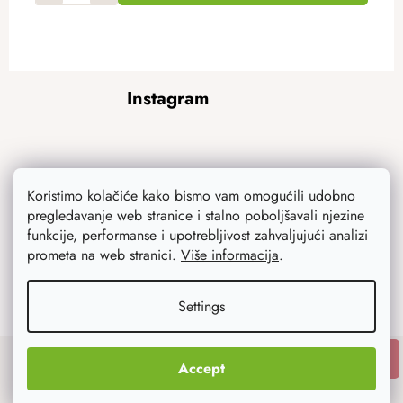
F
Instagram
o
o
t
e
r
Koristimo kolačiće kako bismo vam omogućili udobno
pregledavanje web stranice i stalno poboljšavali njezine
funkcije, performanse i upotrebljivost zahvaljujući analizi
prometa na web stranici.
Više informacija
.
Follow on Instagram
Settings
SUBSCRIBE
Accept
Subscribe to newsletter