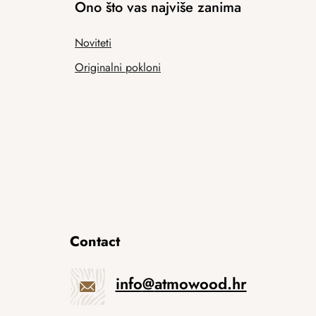
Ono što vas najviše zanima
Noviteti
Originalni pokloni
Contact
info
@
atmowood.hr