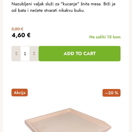
Nazubljeni valjak služi za "kucanje" šnita mesa. Brži je
od bata i nećete stvarati nikakvu buku.
5,80 €
4,60 €
Na zalihi
15 kom
ADD TO CART
Akcija
–20 %