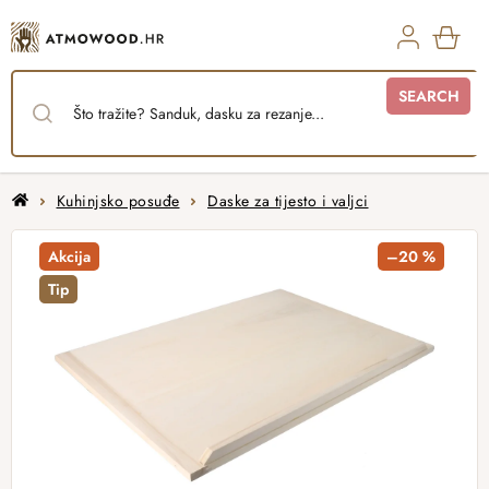
Skip
to
content
SHO
SEARCH
CAR
Home
Kuhinjsko posuđe
Daske za tijesto i valjci
Akcija
–20 %
Tip