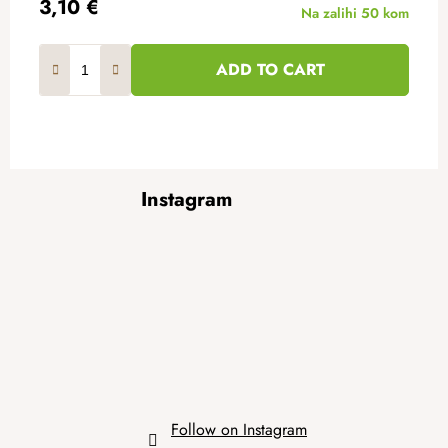
3,10 €
Na zalihi
50 kom
ADD TO CART
F
Instagram
o
o
t
e
r
Follow on Instagram