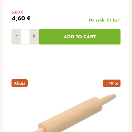
5,80 €
4,60 €
Na zalihi
57 kom
ADD TO CART
Akcija
–19 %