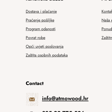
Dostava i plaćanje
Kontak
Praćenje pošiljke
Naša 
Program odanosti
Ponuda
Povrat robe
Zaštit
Opći uvjeti poslovanja
Zaštita osobnih podataka
Contact
info
@
atmowood.hr