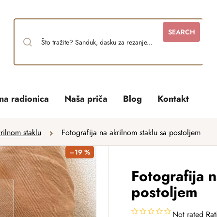
SEARCH
tna radionica
Naša priča
Blog
Kontakt
rilnom staklu
Fotografija na akrilnom staklu sa postoljem
–19 %
Fotografija 
postoljem
Not rated
Rat