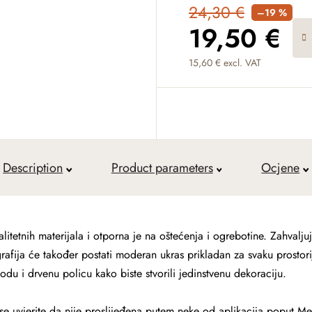
24,30 €
–19 %
19,50 €
15,60 €
excl. VAT
Measure price:
Description
Product parameters
Ocjene
litetnih materijala i otporna je na oštećenja i ogrebotine. Zahvalju
rafija će također postati moderan ukras prikladan za svaku prostori
modu i drvenu policu kako biste stvorili jedinstvenu dekoraciju.
ek se uvjerite da nije proslijeđena putem neke od aplikacija poput M