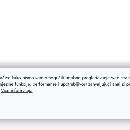
lačiće kako bismo vam omogućili udobno pregledavanje web strani
njezine funkcije, performanse i upotrebljivost zahvaljujući analizi 
.
Više informacija
.