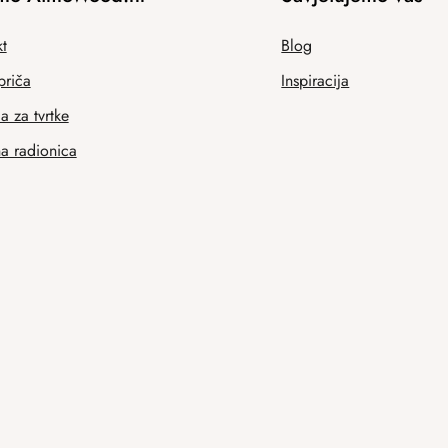
t
Blog
priča
Inspiracija
 za tvrtke
na radionica