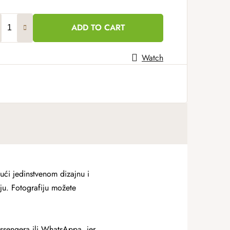
ADD TO CART
Watch
jući jedinstvenom dizajnu i
ju. Fotografiju možete
essengera ili WhatsAppa, jer