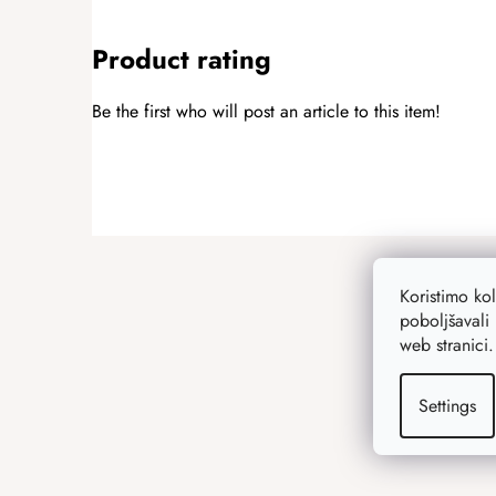
Product rating
Be the first who will post an article to this item!
ADD A RATING
F
o
Koristimo ko
o
poboljšavali 
t
web stranici
e
r
Settings