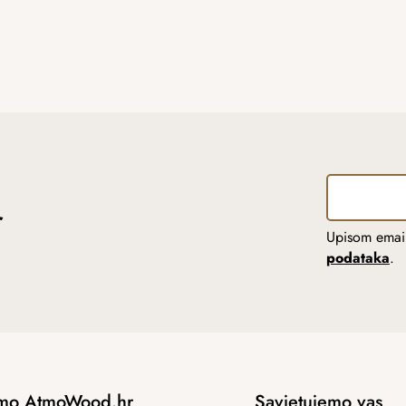
r
Upisom email
podataka
.
mo AtmoWood.hr
Savjetujemo vas