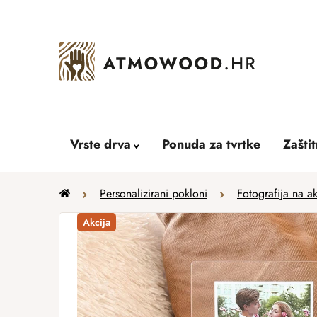
Skip
to
content
Vrste drva
Ponuda za tvrtke
Zašti
Home
Personalizirani pokloni
Fotografija na ak
Akcija