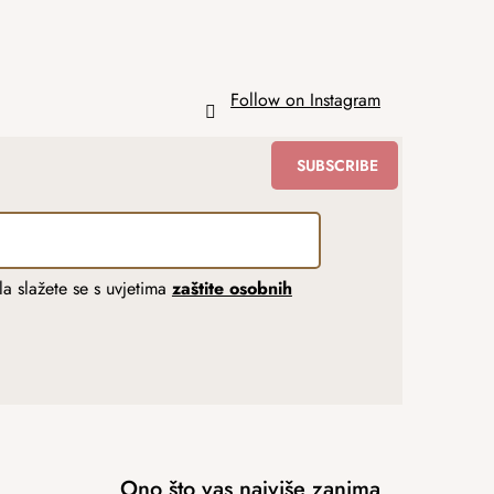
Follow on Instagram
SUBSCRIBE
a slažete se s uvjetima
zaštite osobnih
Ono što vas najviše zanima