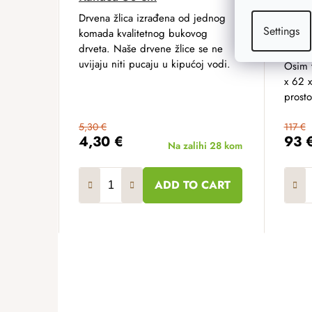
62x1
Drvena žlica izrađena od jednog
Settings
komada kvalitetnog bukovog
Modera
drveta. Naše drvene žlice se ne
namješ
uvijaju niti pucaju u kipućoj vodi.
Osim 
x 62 x
prosto
5,30 €
117 €
4,30 €
93 
Na zalihi
28 kom
ADD TO CART