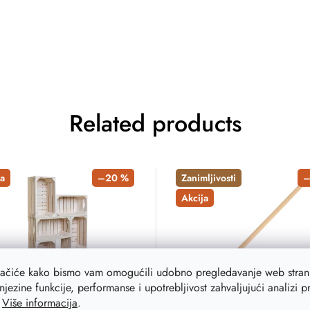
Related products
a
–20 %
Zanimljivosti
–
Akcija
lačiće kako bismo vam omogućili udobno pregledavanje web strani
njezine funkcije, performanse i upotrebljivost zahvaljujući analizi 
.
Više informacija
.
ni sanduci biblioteka
Kuhača 30 cm