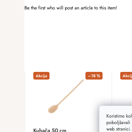
Be the first who will post an article to this item!
ADD A RATING
Akcija
–18 %
Akcij
Koristimo ko
poboljšavali 
web stranici
Kuhača 50 cm
Drve