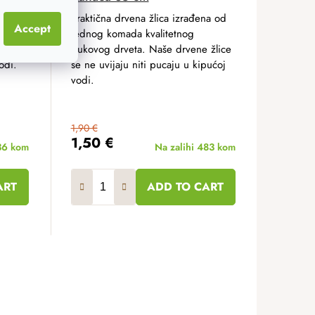
jednog
Praktična drvena žlica izrađena od
Accept
kovog
jednog komada kvalitetnog
ne
bukovog drveta. Naše drvene žlice
odi.
se ne uvijaju niti pucaju u kipućoj
vodi.
1,90 €
1,50 €
36 kom
Na zalihi
483 kom
ART
ADD TO CART