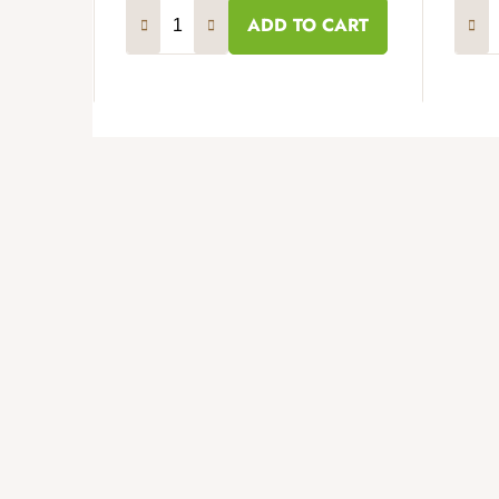
ADD TO CART
F
o
o
t
e
r