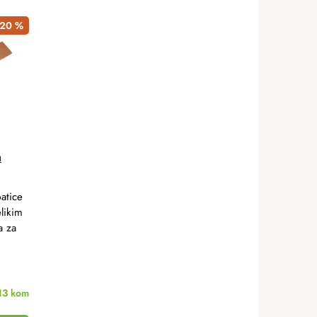
20 %
a
atice
likim
a za
13 kom