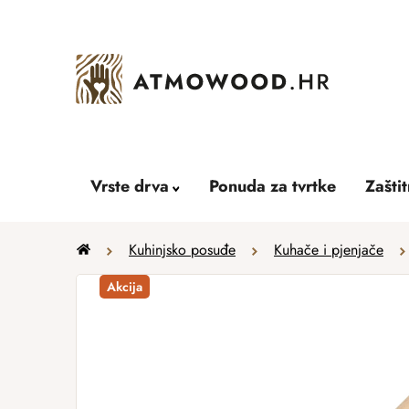
Skip
to
content
Vrste drva
Ponuda za tvrtke
Zašti
Home
Kuhinjsko posuđe
Kuhače i pjenjače
Akcija