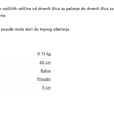
azličitih veličina od drvenih žlica za pečenje do drvenih žlica za 
ama.
ci posuđa može doći do trajnog oštećenja.
0.13 kg
60 cm
Bukva
Prirodni
9 cm