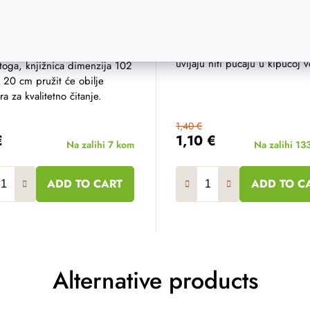
02x20 cm
Drvena žlica izrađena je od 
komada visokokvalitetnog bu
n i originalan - takav je
drveta. Naše drvene žlice se 
taj izrađen od drvenih kutija.
uvijaju niti pucaju u kipućoj v
toga, knjižnica dimenzija 102
 20 cm pružit će obilje
ra za kvalitetno čitanje.
1,40 €
€
1,10 €
Na zalihi
7 kom
Na zalihi
13
ADD TO CART
ADD TO C
Alternative products