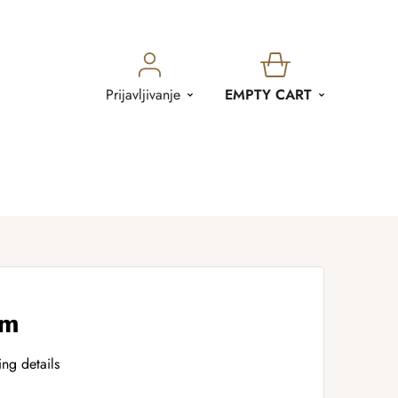
SHOPPING
Prijavljivanje
EMPTY CART
CART
cm
ing details