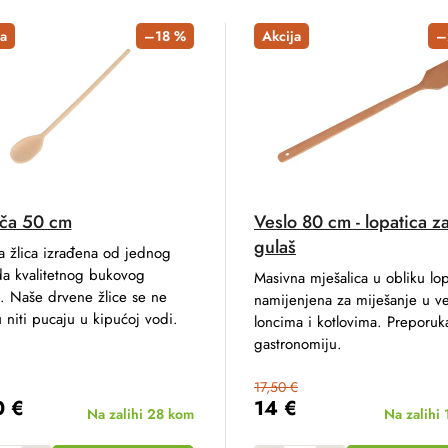
a
–18 %
Akcija
–
ča 50 cm
Veslo 80 cm - lopatica z
gulaš
a žlica izrađena od jednog
a kvalitetnog bukovog
Masivna mješalica u obliku lop
. Naše drvene žlice se ne
namijenjena za miješanje u ve
u niti pucaju u kipućoj vodi.
loncima i kotlovima. Preporuk
gastronomiju.
17,50 €
0 €
14 €
Na zalihi
28 kom
Na zalihi