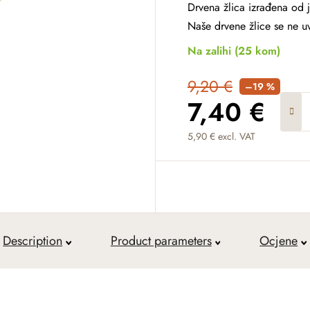
Drvena žlica izrađena od
Naše drvene žlice se ne uv
Na zalihi
(25 kom)
9,20 €
–19 %
7,40 €
5,90 € excl. VAT
Measure price:
Description
Product parameters
Ocjene