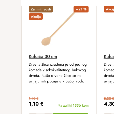
Zanimljivosti
–21 %
Akcij
Akcija
Kuhača 30 cm
Kuha
Drvena žlica izrađena je od jednog
Drven
komada visokokvalitetnog bukovog
komad
drveta. Naše drvene žlice se ne
drveta
uvijaju niti pucaju u kipućoj vodi.
uvijaj
1,40 €
5,30 €
1,10 €
4,3
Na zalihi
1336 kom