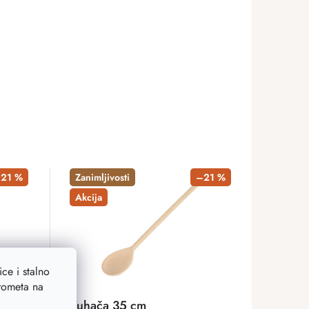
21 %
Zanimljivosti
–21 %
Akcija
ce i stalno
prometa na
Kuhača 35 cm