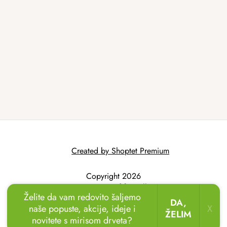
Created by Shoptet Premium
Copyright 2026
AtmoWood.hr
. All
Želite da vam redovito šaljemo
rights reserved.
DA,
naše popuste, akcije, ideje i
X
ŽELIM
novitete s mirisom drveta?
🏖️🌴
Uživajte u odmoru u vrtu!
Drvene ležaljke
sada uz popust