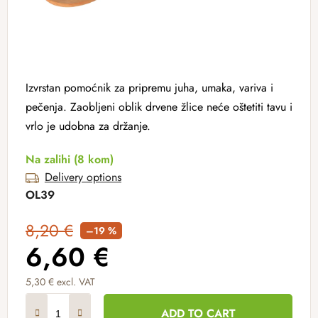
Izvrstan pomoćnik za pripremu juha, umaka, variva i
pečenja. Zaobljeni oblik drvene žlice neće oštetiti tavu i
vrlo je udobna za držanje.
Na zalihi
(8 kom)
Delivery options
OL39
8,20 €
–19 %
6,60 €
5,30 € excl. VAT
Measure price:
ADD TO CART