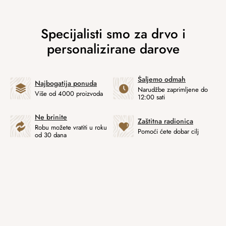
Šaljemo odmah
Najbogatija ponuda
Narudžbe zaprimljene do
Više od 4000 proizvoda
12:00 sati
Ne brinite
Zaštitna radionica
Robu možete vratiti u roku
Pomoći ćete dobar cilj
od 30 dana