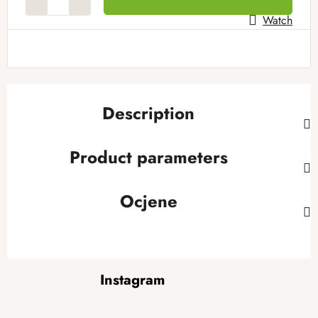
Watch
Description
Product parameters
Ocjene
F
Instagram
o
o