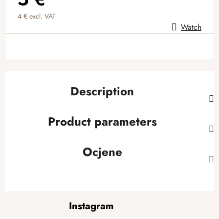
4 € excl. VAT
Watch
Measure price:
Description
Product parameters
Ocjene
F
Instagram
o