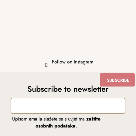
o
t
e
r
Follow on Instagram
SUBSCRIBE
Subscribe to newsletter
Upisom emaila slažete se s uvjetima
zaštite
osobnih podataka
.