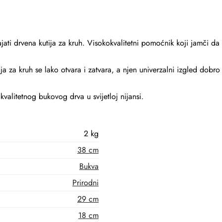
ajati drvena kutija za kruh. Visokokvalitetni pomoćnik koji jamči da
ja za kruh se lako otvara i zatvara, a njen univerzalni izgled dobro
kvalitetnog bukovog drva u svijetloj nijansi.
2 kg
38 cm
Bukva
Prirodni
29 cm
18 cm