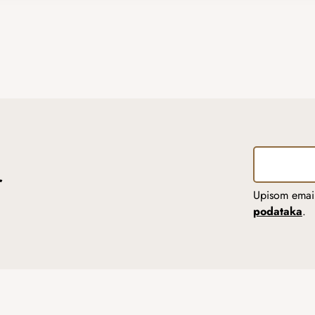
r
Upisom email
podataka
.