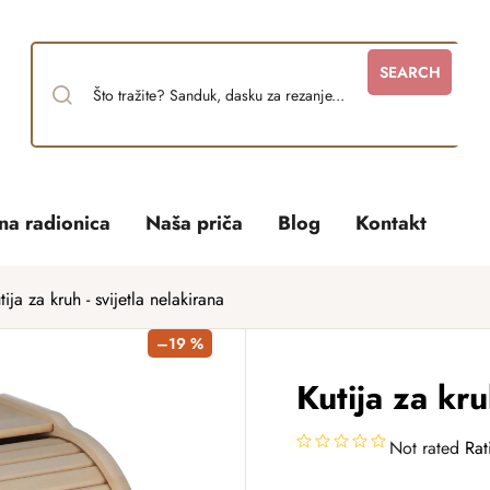
SEARCH
tna radionica
Naša priča
Blog
Kontakt
tija za kruh - svijetla nelakirana
–19 %
Kutija za kru
Not rated
Rat