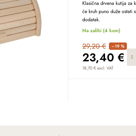
Klasična drvena kutija za k
će kruh puno duže ostati sv
dodatak.
Na zalihi
(4 kom)
29,20 €
–19 %
23,40 €
18,70 € excl. VAT
Measure price: