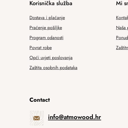
Korisnička služba
Mi s
Dostava i plaćanje
Kontak
Praćenje pošiljke
Naša 
Program odanosti
Ponuda
Povrat robe
Zaštit
Opći uvjeti poslovanja
Zaštita osobnih podataka
Contact
info
@
atmowood.hr