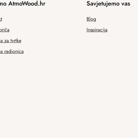
mo AtmoWood.hr
Savjetujemo vas
t
Blog
priča
Inspiracija
 za tvrtke
na radionica