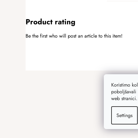
Product rating
Be the first who will post an article to this item!
ADD A RATING
F
o
Koristimo ko
o
poboljšavali 
t
web stranici
e
r
Settings