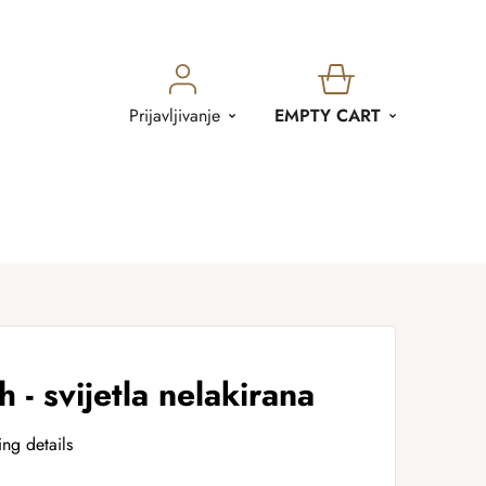
SHOPPING
Prijavljivanje
EMPTY CART
CART
h - svijetla nelakirana
ing details