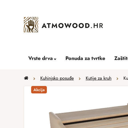
Skip
to
content
Vrste drva
Ponuda za tvrtke
Zašti
Home
Kuhinjsko posuđe
Kutije za kruh
Ku
Akcija