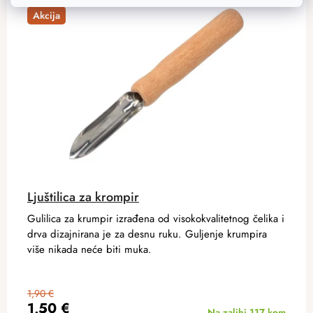
Akcija
Ljuštilica za krompir
Gulilica za krumpir izrađena od visokokvalitetnog čelika i
drva dizajnirana je za desnu ruku. Guljenje krumpira
više nikada neće biti muka.
1,90 €
1,50 €
Na zalihi
117 kom