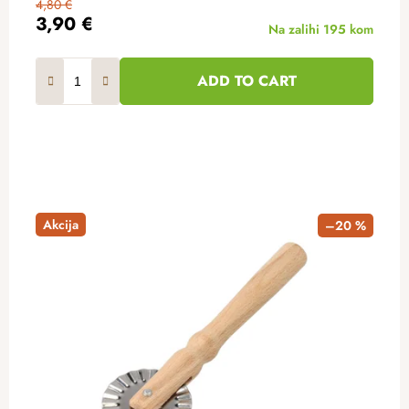
4,80 €
3,90 €
Na zalihi
195 kom
ADD TO CART
Akcija
–20 %