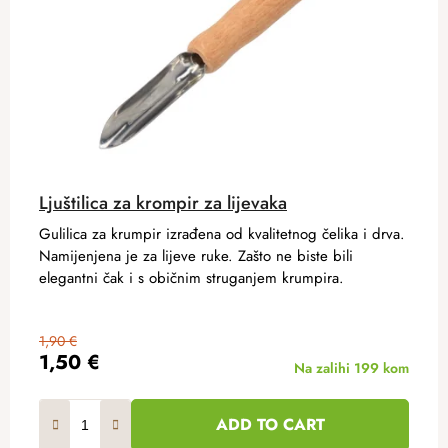
Ljuštilica za krompir za lijevaka
Gulilica za krumpir izrađena od kvalitetnog čelika i drva.
Namijenjena je za lijeve ruke. Zašto ne biste bili
elegantni čak i s običnim struganjem krumpira.
1,90 €
1,50 €
Na zalihi
199 kom
ADD TO CART