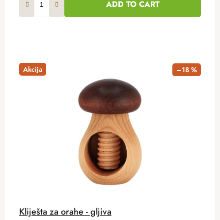
ADD TO CART
Akcija
–18 %
Kliješta za orahe - gljiva