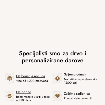
Šaljemo odmah
Najbogatija ponuda
Narudžbe zaprimljene do
Više od 4000 proizvoda
12:00 sati
Ne brinite
Zaštitna radionica
Robu možete vratiti u roku
Pomoći ćete dobar cilj
od 30 dana