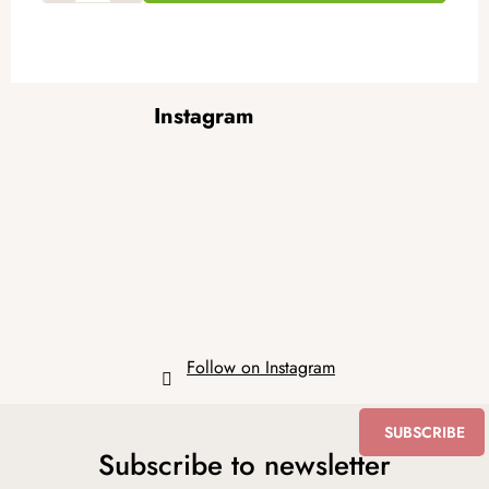
F
Instagram
o
o
t
e
r
Follow on Instagram
SUBSCRIBE
Subscribe to newsletter