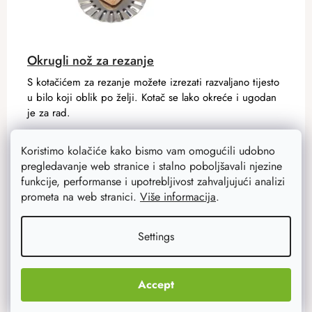
Okrugli nož za rezanje
S kotačićem za rezanje možete izrezati razvaljano tijesto
u bilo koji oblik po želji. Kotač se lako okreće i ugodan
je za rad.
Koristimo kolačiće kako bismo vam omogućili udobno
2,90 €
pregledavanje web stranice i stalno poboljšavali njezine
2,30 €
Na zalihi
36 kom
funkcije, performanse i upotrebljivost zahvaljujući analizi
prometa na web stranici.
Više informacija
.
ADD TO CART
Settings
Accept
Zanimljivosti
–21 %