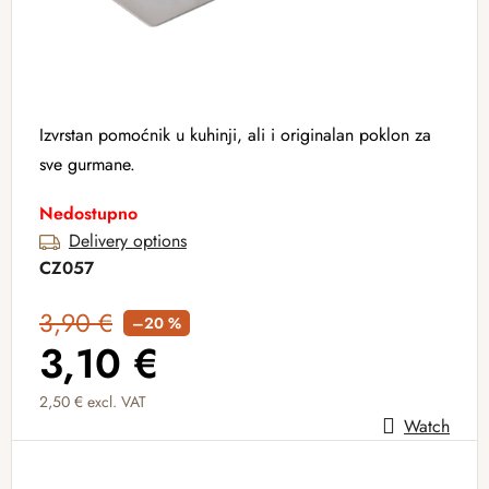
Izvrstan pomoćnik u kuhinji, ali i originalan poklon za
sve gurmane.
Nedostupno
Delivery options
CZ057
3,90 €
–20 %
3,10 €
2,50 € excl. VAT
Watch
Measure price: