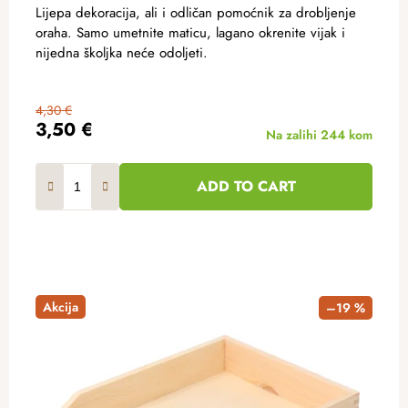
Lijepa dekoracija, ali i odličan pomoćnik za drobljenje
oraha. Samo umetnite maticu, lagano okrenite vijak i
nijedna školjka neće odoljeti.
4,30 €
3,50 €
Na zalihi
244 kom
ADD TO CART
Akcija
–19 %