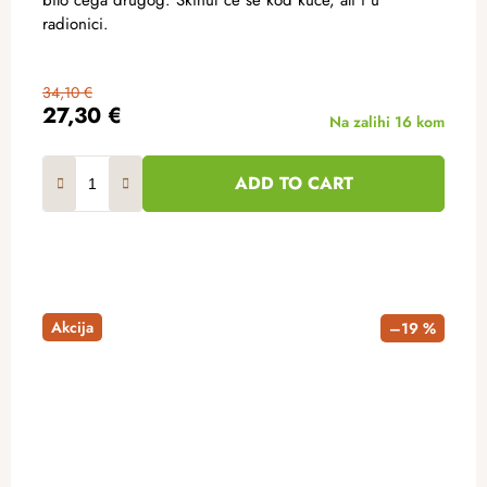
radionici.
34,10 €
27,30 €
Na zalihi
16 kom
ADD TO CART
Akcija
–19 %