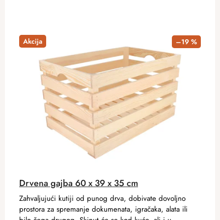
Akcija
–19 %
Drvena gajba 60 x 39 x 35 cm
Zahvaljujući kutiji od punog drva, dobivate dovoljno
prostora za spremanje dokumenata, igračaka, alata ili
bilo čega drugog. Skinut će se kod kuće, ali i u