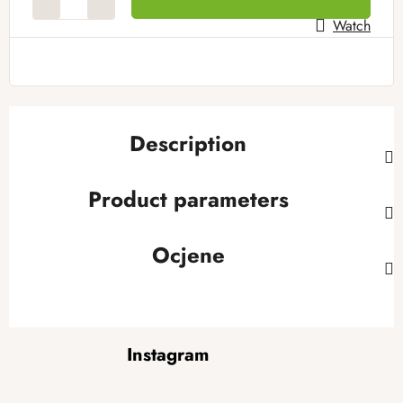
Watch
Description
Product parameters
Ocjene
F
Instagram
o
o