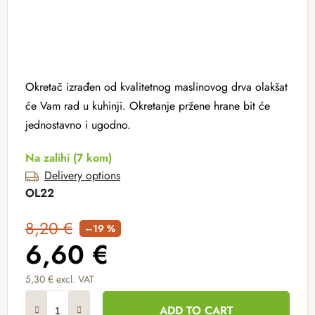
Okretač izrađen od kvalitetnog maslinovog drva olakšat
će Vam rad u kuhinji. Okretanje pržene hrane bit će
jednostavno i ugodno.
Na zalihi
(7 kom)
Delivery options
OL22
8,20 €
–19 %
6,60 €
5,30 € excl. VAT
Measure price:
ADD TO CART