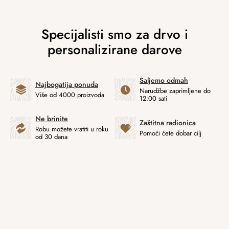
Šaljemo odmah
Najbogatija ponuda
Narudžbe zaprimljene do
Više od 4000 proizvoda
12:00 sati
Ne brinite
Zaštitna radionica
Robu možete vratiti u roku
Pomoći ćete dobar cilj
od 30 dana