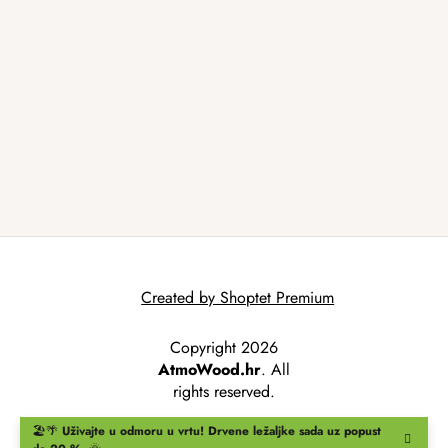
Created by Shoptet Premium
Copyright 2026
AtmoWood.hr
. All
rights reserved.
🏖️🌴
Uživajte u odmoru u vrtu!
Drvene ležaljke
sada uz popust