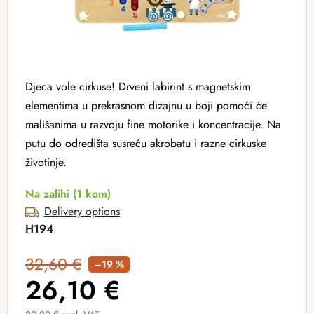
Djeca vole cirkuse! Drveni labirint s magnetskim
elementima u prekrasnom dizajnu u boji pomoći će
mališanima u razvoju fine motorike i koncentracije. Na
putu do odredišta susreću akrobatu i razne cirkuske
životinje.
Na zalihi
(1 kom)
Delivery options
H194
32,60 €
–19 %
26,10 €