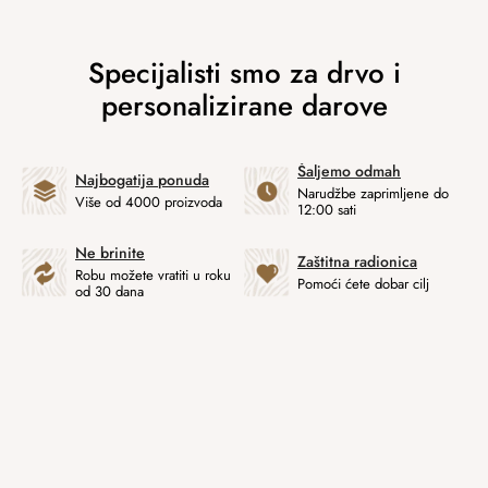
Šaljemo odmah
Najbogatija ponuda
Narudžbe zaprimljene do
Više od 4000 proizvoda
12:00 sati
Ne brinite
Zaštitna radionica
Robu možete vratiti u roku
Pomoći ćete dobar cilj
od 30 dana