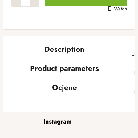
Watch
Description
Product parameters
Ocjene
F
Instagram
o
o