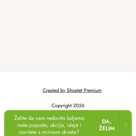
Created by Shoptet Premium
Copyright 2026
AtmoWood.hr
. All
Želite da vam redovito šaljemo
rights reserved.
DA,
naše popuste, akcije, ideje i
X
ŽELIM
novitete s mirisom drveta?
🏖️🌴
Uživajte u odmoru u vrtu!
Drvene ležaljke
sada uz popust