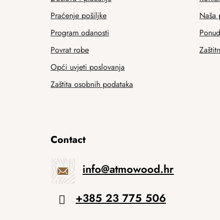
Praćenje pošiljke
Naša 
Program odanosti
Ponuda
Povrat robe
Zaštit
Opći uvjeti poslovanja
Zaštita osobnih podataka
Contact
info
@
atmowood.hr
+385 23 775 506