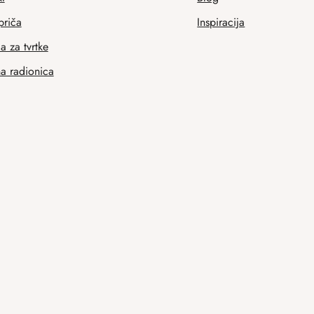
priča
Inspiracija
 za tvrtke
na radionica