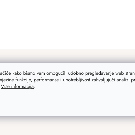
lačiće kako bismo vam omogućili udobno pregledavanje web strani
njezine funkcije, performanse i upotrebljivost zahvaljujući analizi 
.
Više informacija
.