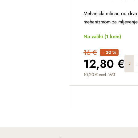
Mehanički mlinac od drva
mehanizmom za mljevenje s
Na zalihi
(1 kom)
16 €
–20 %
12,80 €
10,20 € excl. VAT
Measure price: