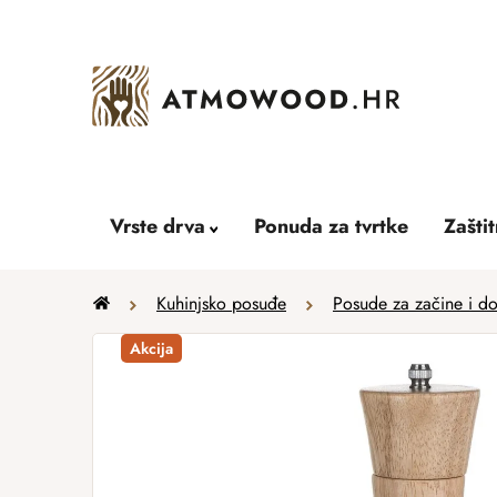
Skip
to
content
Vrste drva
Ponuda za tvrtke
Zašti
Home
Kuhinjsko posuđe
Posude za začine i do
Akcija