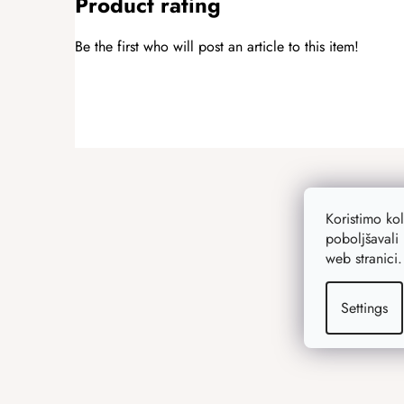
Product rating
Be the first who will post an article to this item!
ADD A RATING
F
o
o
Koristimo ko
t
poboljšavali 
e
web stranici
r
Settings