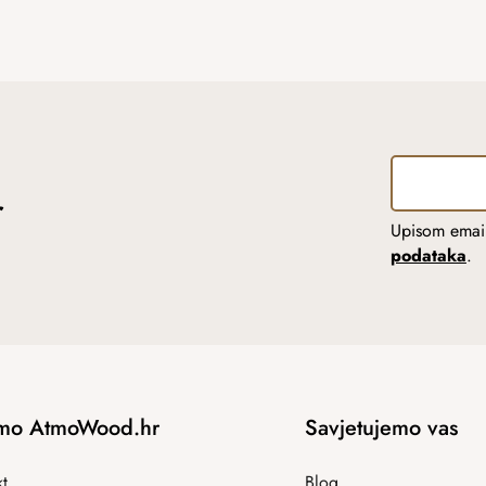
r
Upisom email
podataka
.
mo AtmoWood.hr
Savjetujemo vas
t
Blog