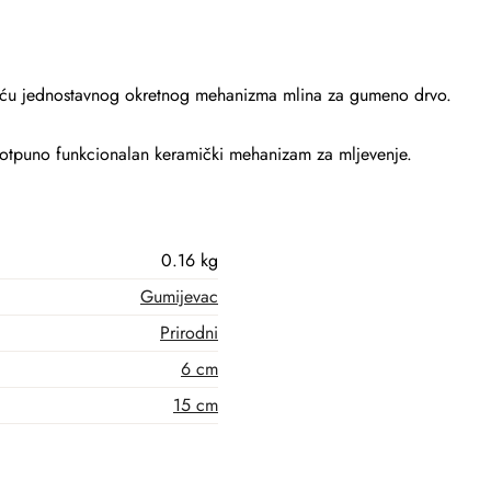
oću jednostavnog okretnog mehanizma mlina za gumeno drvo.
i potpuno funkcionalan keramički mehanizam za mljevenje.
0.16 kg
Gumijevac
Prirodni
6 cm
15 cm