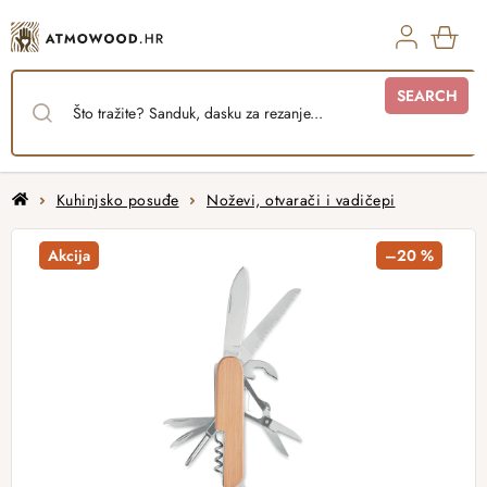
Skip
to
content
SHO
SEARCH
CAR
Home
Kuhinjsko posuđe
Noževi, otvarači i vadičepi
Akcija
–20 %