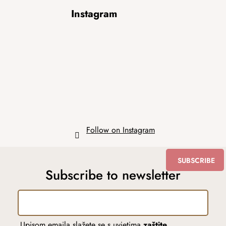
F
Instagram
o
o
t
e
r
Follow on Instagram
SUBSCRIBE
Subscribe to newsletter
Upisom emaila slažete se s uvjetima
zaštite