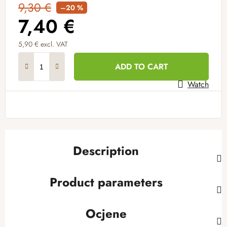
9,30 €
–20 %
7,40 €
5,90 € excl. VAT
Measure price:
ADD TO CART
Watch
Description
Product parameters
Ocjene