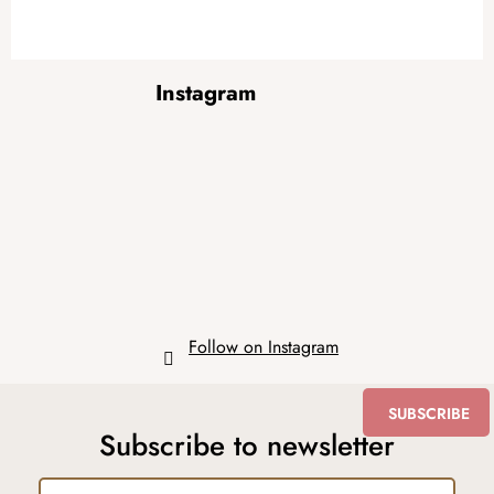
F
Instagram
o
o
t
e
r
Follow on Instagram
SUBSCRIBE
Subscribe to newsletter