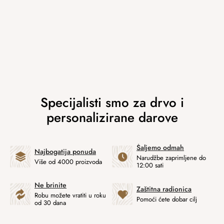
Šaljemo odmah
Najbogatija ponuda
Narudžbe zaprimljene do
Više od 4000 proizvoda
12:00 sati
Ne brinite
Zaštitna radionica
Robu možete vratiti u roku
Pomoći ćete dobar cilj
od 30 dana