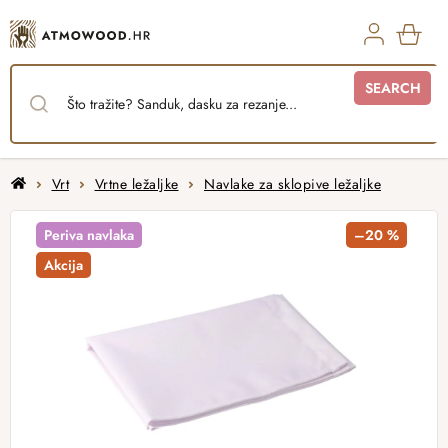
Skip
to
content
SHO
SEARCH
CAR
Home
Vrt
Vrtne ležaljke
Navlake za sklopive ležaljke
Periva navlaka
–20 %
Akcija