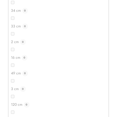
34 cm
0
33 cm
0
2 cm
0
16 cm
0
49 cm
0
3 cm
0
120 cm
0