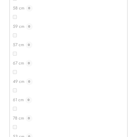
58 cm
0
59 cm
0
57 cm
0
67 cm
0
49 cm
0
61 cm
0
78 cm
0
53 cm
0