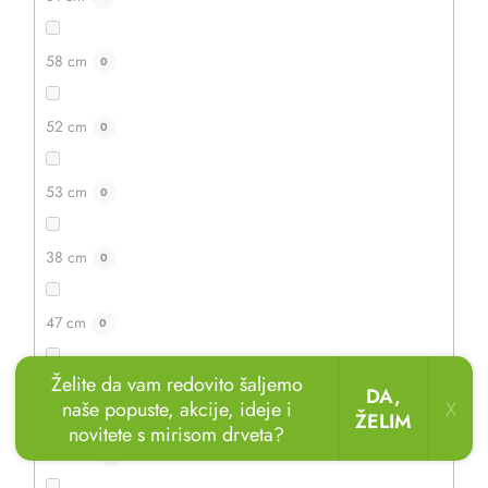
58 cm
0
52 cm
0
53 cm
0
38 cm
0
47 cm
0
Želite da vam redovito šaljemo
87 cm
0
DA,
naše popuste, akcije, ideje i
X
ŽELIM
novitete s mirisom drveta?
🏖️🌴
Uživajte u odmoru u vrtu!
Drvene ležaljke
sada uz popust
do 20 %.
🌞
186 cm
0