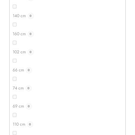
140 cm
0
160 cm
0
102 cm
0
66 cm
0
74 cm
0
69 cm
0
110 cm
0