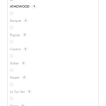
ATMOWOOD
1
Banquet
0
Bigjigs
0
Casaria
0
Dobar
0
Kesper
0
Le Toy Van
0
Orion
0