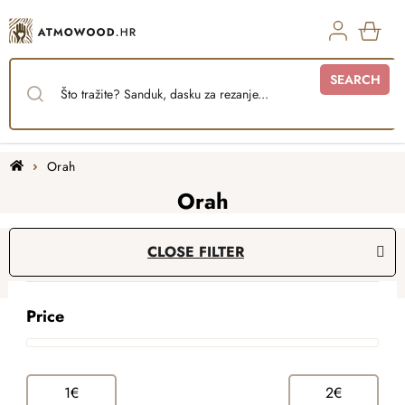
Skip
to
content
SHO
SEARCH
CAR
Home
Orah
Orah
L
CLOSE FILTER
i
s
P
t
Price
r
o
We recommend
o
f
d
p
1
€
2
€
u
r