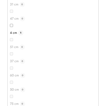
31 cm
0
47 cm
0
4 cm
1
51 cm
0
37 cm
0
60 cm
0
50 cm
0
75 cm
0