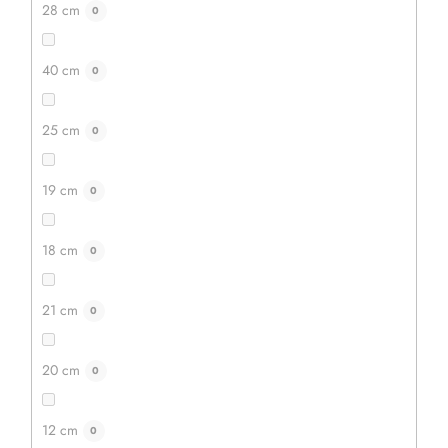
28 cm
0
40 cm
0
25 cm
0
19 cm
0
18 cm
0
21 cm
0
20 cm
0
12 cm
0