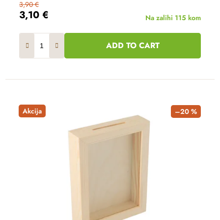
3,90 €
3,10 €
Na zalihi
115 kom
ADD TO CART
Akcija
–20 %