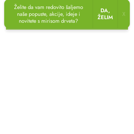
ukrasa u obliku anđela kao slatku gestu za slavlje...
Želite da vam redovito šaljemo
DA,
naše popuste, akcije, ideje i
X
ŽELIM
novitete s mirisom drveta?
🏖️🌴
Uživajte u odmoru u vrtu!
Drvene ležaljke
sada uz popust
do 20 %.
🌞