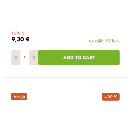
11,70 €
9,30 €
Na zalihi
57 kom
ADD TO CART
Akcija
–20 %