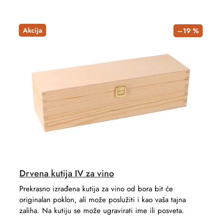
c
o
t
d
Akcija
–19 %
s
u
o
c
r
t
t
s
i
n
g
Drvena kutija IV za vino
Prekrasno izrađena kutija za vino od bora bit će
originalan poklon, ali može poslužiti i kao vaša tajna
zaliha. Na kutiju se može ugravirati ime ili posveta.