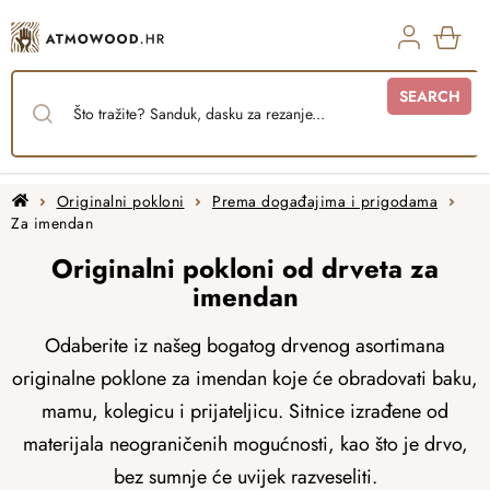
Skip
to
content
SHO
SEARCH
CAR
Home
Originalni pokloni
Prema događajima i prigodama
Za imendan
Originalni pokloni od drveta za
imendan
Odaberite iz našeg bogatog drvenog asortimana
originalne poklone za imendan koje će obradovati baku,
mamu, kolegicu i prijateljicu. Sitnice izrađene od
materijala neograničenih mogućnosti, kao što je drvo,
bez sumnje će uvijek razveseliti.