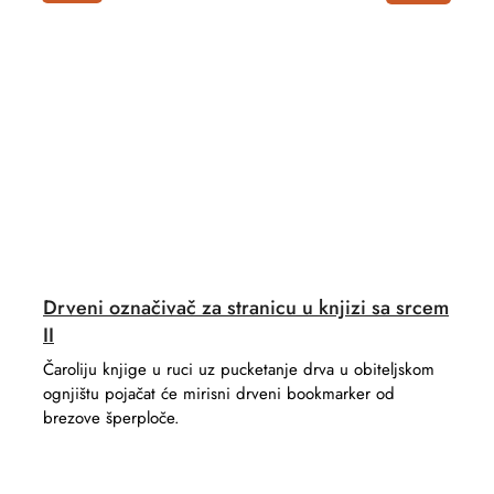
Drveni označivač za stranicu u knjizi sa srcem
II
Čaroliju knjige u ruci uz pucketanje drva u obiteljskom
ognjištu pojačat će mirisni drveni bookmarker od
brezove šperploče.