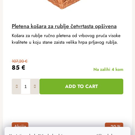
Pletena košara za rublje četvrtasta opšivena
Košara za rublje ručno pletena od vrbovog pruća visoke
kvalitete u koju stane zaista velika hrpa prljavog rublja.
107,20 €
85 €
Na zalihi
4 kom
ADD TO CART
Akcija
–20 %