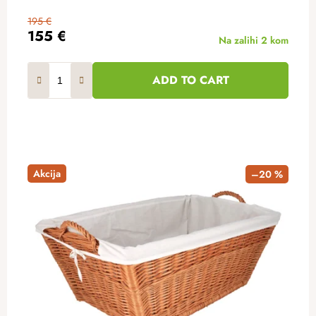
195 €
155 €
Na zalihi
2 kom
ADD TO CART
Akcija
–20 %