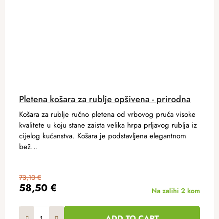
Pletena košara za rublje opšivena - prirodna
Košara za rublje ručno pletena od vrbovog pruća visoke
kvalitete u koju stane zaista velika hrpa prljavog rublja iz
cijelog kućanstva. Košara je podstavljena elegantnom
bež...
73,10 €
58,50 €
Na zalihi
2 kom
ADD TO CART