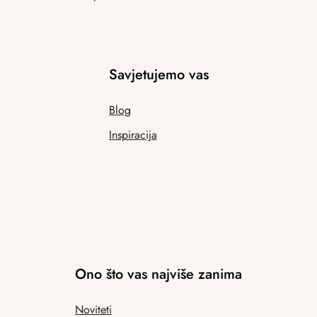
Savjetujemo vas
Blog
Inspiracija
Ono što vas najviše zanima
Noviteti