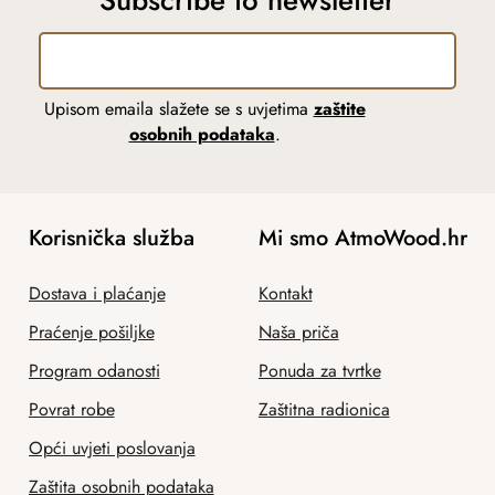
Upisom emaila slažete se s uvjetima
zaštite
osobnih podataka
.
Korisnička služba
Mi smo AtmoWood.hr
Dostava i plaćanje
Kontakt
Praćenje pošiljke
Naša priča
Program odanosti
Ponuda za tvrtke
Povrat robe
Zaštitna radionica
Opći uvjeti poslovanja
Zaštita osobnih podataka