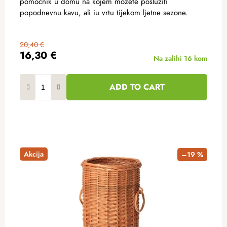
pomoćnik u domu na kojem možete poslužiti
popodnevnu kavu, ali iu vrtu tijekom ljetne sezone.
20,40 €
16,30 €
Na zalihi
16 kom
ADD TO CART
Akcija
–19 %