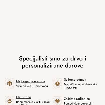
Šaljemo odmah
Najbogatija ponuda
Narudžbe zaprimljene do
Više od 4000 proizvoda
12:00 sati
Ne brinite
Zaštitna radionica
Robu možete vratiti u roku
Pomoći ćete dobar cilj