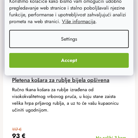
Koristimo kolačiće kako bismo vam omogućili udobno
pregledavanje web stranice i stalno poboljšavali njezine
funkcije, performanse i upotrebljivost zahvaljujući analizi
prometa na web stranici.
Više informacija
.
Settings
Accept
Pletena košara za rublje bijela opšivena
Ručno tkana košara za rublje izrađena od
visokokvalitetnog vrbovog pruća, u koju stane zaista
velika hrpa prljavog rublja, a uz to će vašu kupaonicu
učiniti ugodnijom.
117 €
93 €
Na zalihi
3 kom