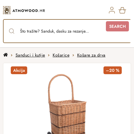
Skip
to
content
SHO
SEARCH
CAR
Home
Sanduci i kutije
Košarice
Košare za drva
Akcija
–20 %