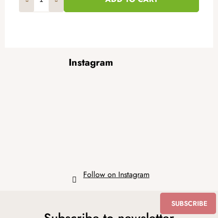
F
Instagram
o
o
t
e
r
Follow on Instagram
SUBSCRIBE
Subscribe to newsletter