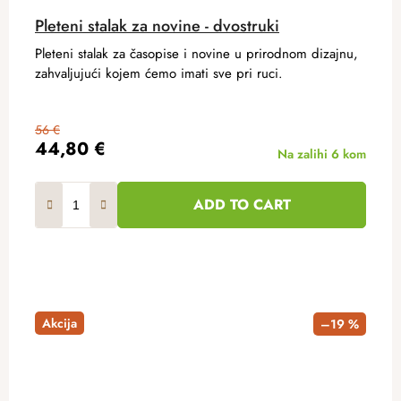
Pleteni stalak za novine - dvostruki
Pleteni stalak za časopise i novine u prirodnom dizajnu,
zahvaljujući kojem ćemo imati sve pri ruci.
56 €
44,80 €
Na zalihi
6 kom
ADD TO CART
Akcija
–19 %