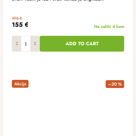
195 €
155 €
Na zalihi
4 kom
ADD TO CART
Akcija
–20 %