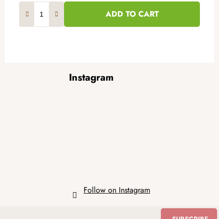
ADD TO CART
F
Instagram
o
o
t
e
r
Follow on Instagram