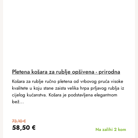
Pletena košara za rublje opšivena - prirodna
Košara za rublje ručno pletena od vrbovog pruća visoke
kvalitete u koju stane zaista velika hrpa prljavog rublja iz
cijelog kućanstva. Košara je podstavljena elegantnom
bež...
73,10 €
58,50 €
Na zalihi
2 kom