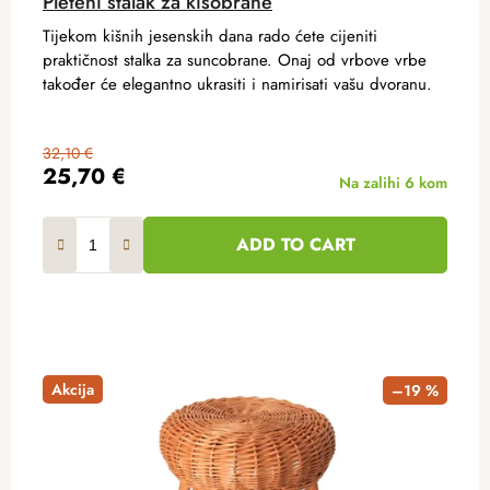
Pleteni stalak za kišobrane
Tijekom kišnih jesenskih dana rado ćete cijeniti
praktičnost stalka za suncobrane. Onaj od vrbove vrbe
također će elegantno ukrasiti i namirisati vašu dvoranu.
32,10 €
25,70 €
Na zalihi
6 kom
ADD TO CART
Akcija
–19 %