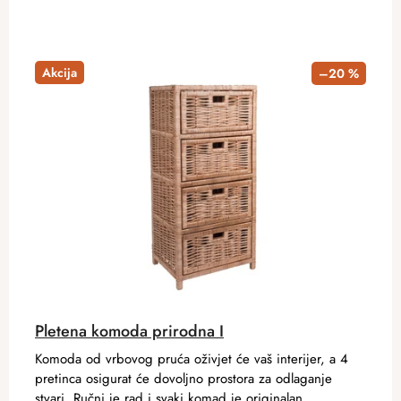
Akcija
–20 %
Pletena komoda prirodna I
Komoda od vrbovog pruća oživjet će vaš interijer, a 4
pretinca osigurat će dovoljno prostora za odlaganje
stvari. Ručni je rad i svaki komad je originalan.