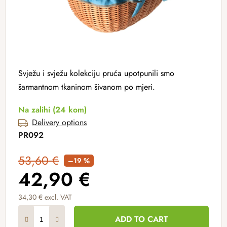
Svježu i svježu kolekciju pruća upotpunili smo
šarmantnom tkaninom šivanom po mjeri.
Na zalihi
(24 kom)
Delivery options
PR092
53,60 €
–19 %
42,90 €
34,30 € excl. VAT
Measure price:
ADD TO CART