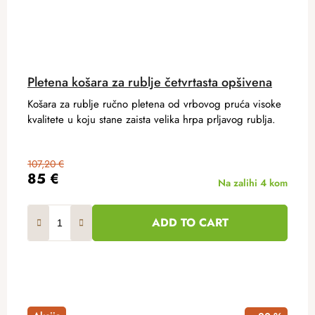
Pletena košara za rublje četvrtasta opšivena
Košara za rublje ručno pletena od vrbovog pruća visoke
kvalitete u koju stane zaista velika hrpa prljavog rublja.
107,20 €
85 €
Na zalihi
4 kom
ADD TO CART