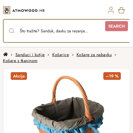
Skip
to
content
SHO
SEARCH
CAR
Home
Sanduci i kutije
Košarice
Košare za nabavku
Košare s tkaninom
Akcija
–19 %