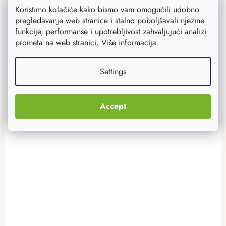
117 €
Koristimo kolačiće kako bismo vam omogućili udobno
93 €
Na zalihi
3 kom
pregledavanje web stranice i stalno poboljšavali njezine
funkcije, performanse i upotrebljivost zahvaljujući analizi
prometa na web stranici.
Više informacija
.
ADD TO CART
Settings
Accept
Akcija
–20 %