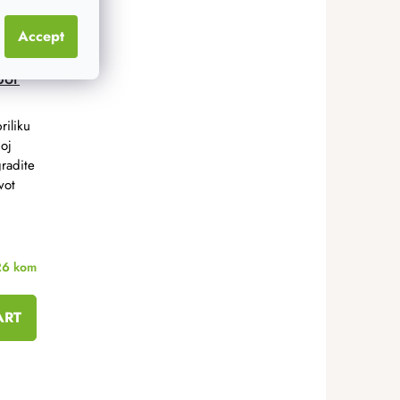
Accept
bor
riliku
oj
gradite
vot
26 kom
ART