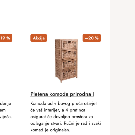
19 %
Akcija
–20 %
Pletena komoda prirodna I
edenje
Komoda od vrbovog pruća oživjet
šem
će vaš interijer, a 4 pretinca
vijeća.
osigurat će dovoljno prostora za
odlaganje stvari. Ručni je rad i svaki
komad je originalan.