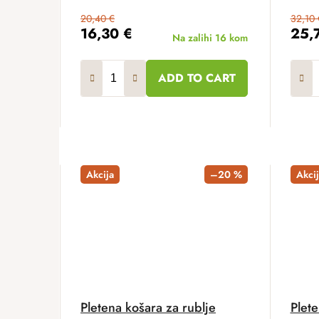
20,40 €
32,10 
16,30 €
25,
Na zalihi
16 kom
ADD TO CART
Akcija
–20 %
Akcij
Pletena košara za rublje
Plete