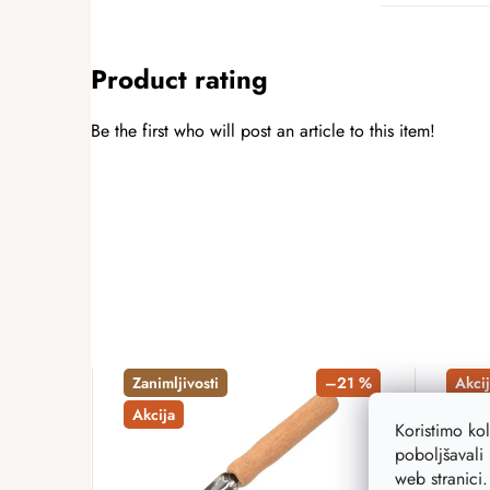
Product rating
Be the first who will post an article to this item!
ADD A RATING
Zanimljivosti
–21 %
Akcij
Akcija
Koristimo ko
poboljšavali 
web stranici