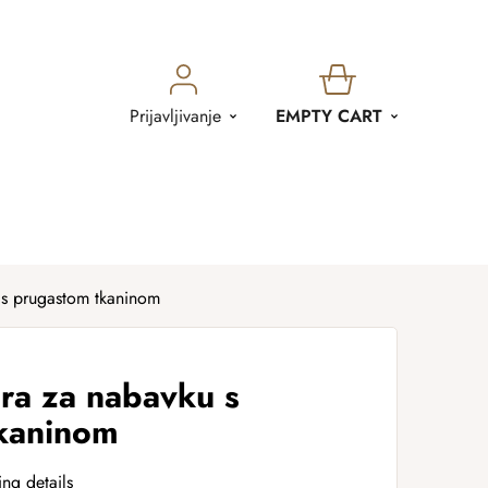
SHOPPING
Prijavljivanje
EMPTY CART
CART
 s prugastom tkaninom
ra za nabavku s
kaninom
ing details