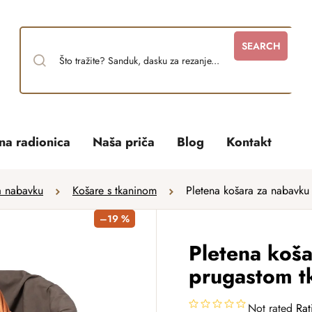
SEARCH
tna radionica
Naša priča
Blog
Kontakt
a nabavku
Košare s tkaninom
Pletena košara za nabavku
–19 %
Pletena koša
prugastom t
Not rated
Rat