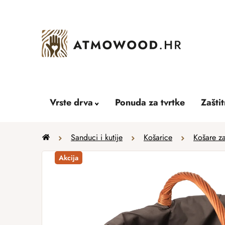
Skip
to
content
Vrste drva
Ponuda za tvrtke
Zašti
Home
Sanduci i kutije
Košarice
Košare z
Akcija