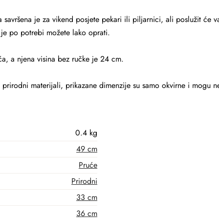
avršena je za vikend posjete pekari ili piljarnici, ali poslužit će
 je po potrebi možete lako oprati.
a, a njena visina bez ručke je 24 cm.
su prirodni materijali, prikazane dimenzije su samo okvirne i mogu n
0.4 kg
49 cm
Pruće
Prirodni
33 cm
36 cm