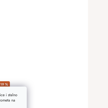
19 %
ce i stalno
prometa na