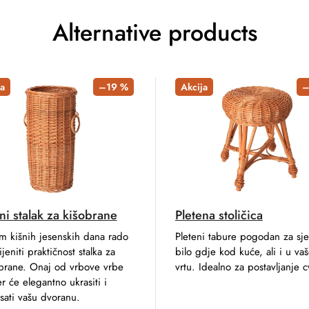
Alternative products
a
–19 %
Akcija
–
ni stalak za kišobrane
Pletena stoličica
m kišnih jesenskih dana rado
Pleteni tabure pogodan za sj
ijeniti praktičnost stalka za
bilo gdje kod kuće, ali i u va
brane. Onaj od vrbove vrbe
vrtu. Idealno za postavljanje c
r će elegantno ukrasiti i
sati vašu dvoranu.