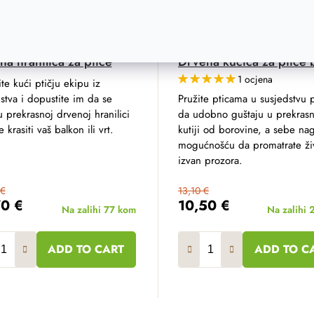
a hranilica za ptice
Drvena kućica za ptice 
1 ocjena
te kući ptičju ekipu iz
stva i dopustite im da se
Pružite pticama u susjedstvu p
u prekrasnoj drvenoj hranilici
da udobno guštaju u prekrasn
 krasiti vaš balkon ili vrt.
kutiji od borovine, a sebe na
mogućnošću da promatrate ži
izvan prozora.
 €
13,10 €
70 €
10,50 €
Na zalihi
77 kom
Na zalihi
ADD TO CART
ADD TO C