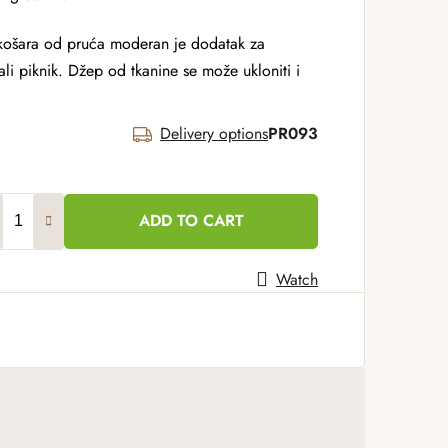
 košara od pruća moderan je dodatak za
ali piknik. Džep od tkanine se može ukloniti i
Delivery options
PR093
ADD TO CART
Watch