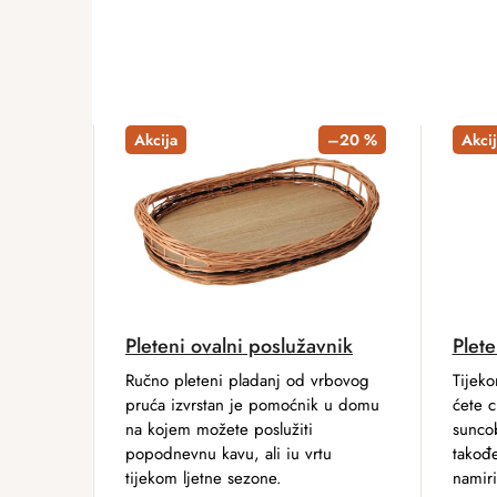
Akcija
–20 %
Akcij
Pleteni ovalni poslužavnik
Plete
Ručno pleteni pladanj od vrbovog
Tijeko
pruća izvrstan je pomoćnik u domu
ćete c
na kojem možete poslužiti
sunco
popodnevnu kavu, ali iu vrtu
takođe
tijekom ljetne sezone.
namiri