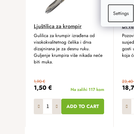
Settings
Ljuštilica za krompir
Drven
Gulilica za krumpir izrađena od
Pozovi
visokokvalitetnog čelika i drva
susjed
dizajnirana je za desnu ruku.
gosti 
Guljenje krumpira više nikada neće
koja će
biti muka.
1,90 €
23,40
1,50 €
18,
Na zalihi
117 kom
ADD TO CART