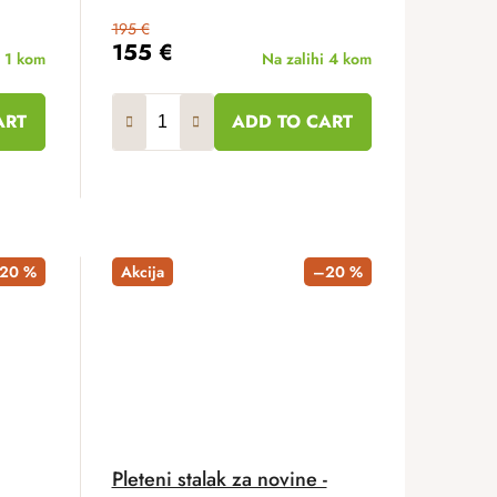
195 €
155 €
i
1 kom
Na zalihi
4 kom
ART
ADD TO CART
20 %
Akcija
–20 %
Pleteni stalak za novine -