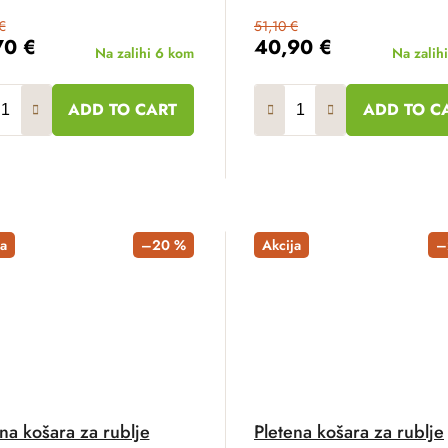
€
51,10 €
70 €
40,90 €
Na zalihi
6 kom
Na zalih
ADD TO CART
ADD TO C
a
–20 %
Akcija
–
na košara za rublje
Pletena košara za rublje