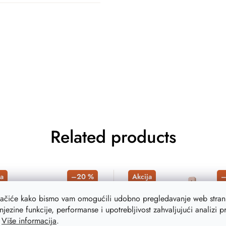
Related products
a
–20 %
Akcija
–
lačiće kako bismo vam omogućili udobno pregledavanje web strani
njezine funkcije, performanse i upotrebljivost zahvaljujući analizi 
.
Više informacija
.