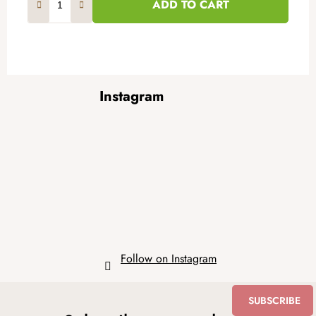
ADD TO CART
F
Instagram
o
o
t
e
r
Follow on Instagram
SUBSCRIBE