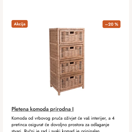
Akcija
–20 %
Pletena komoda prirodna I
Komoda od vrbovog pruća oživjet će vaš interijer, a 4
pretinca osigurat će dovoljno prostora za odlaganje
stvari. Ručni je rad i svaki komad je originalan.