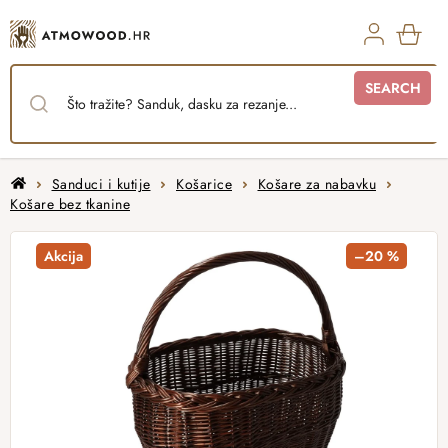
Skip
to
content
SHO
SEARCH
CAR
Home
Sanduci i kutije
Košarice
Košare za nabavku
Košare bez tkanine
Akcija
–20 %