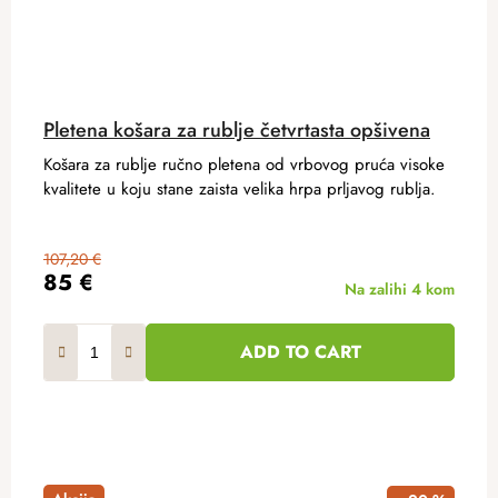
Pletena košara za rublje četvrtasta opšivena
Košara za rublje ručno pletena od vrbovog pruća visoke
kvalitete u koju stane zaista velika hrpa prljavog rublja.
107,20 €
85 €
Na zalihi
4 kom
ADD TO CART