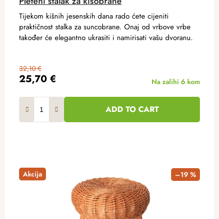
Pleteni stalak za kišobrane
Tijekom kišnih jesenskih dana rado ćete cijeniti
praktičnost stalka za suncobrane. Onaj od vrbove vrbe
također će elegantno ukrasiti i namirisati vašu dvoranu.
32,10 €
25,70 €
Na zalihi
6 kom
ADD TO CART
Akcija
–19 %