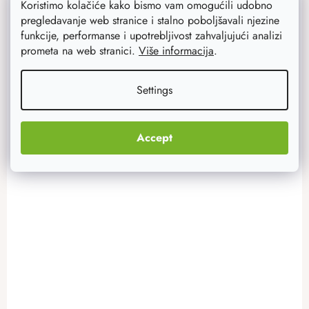
36,20 €
Koristimo kolačiće kako bismo vam omogućili udobno
Na zalihi
13 kom
pregledavanje web stranice i stalno poboljšavali njezine
funkcije, performanse i upotrebljivost zahvaljujući analizi
ADD TO CART
prometa na web stranici.
Više informacija
.
Settings
Akcija
–20 %
Accept