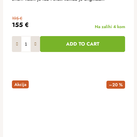
195 €
155 €
Na zalihi
4 kom
ADD TO CART
Akcija
–20 %