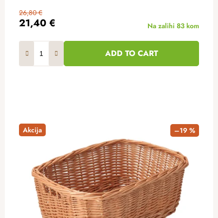
26,80 €
21,40 €
Na zalihi
83 kom
ADD TO CART
Akcija
–19 %