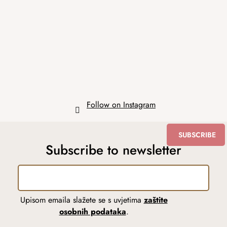
o
t
e
r
Follow on Instagram
SUBSCRIBE
Subscribe to newsletter
Upisom emaila slažete se s uvjetima
zaštite
osobnih podataka
.