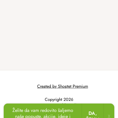
Created by Shoptet Premium
Copyright 2026
AtmoWood.hr
. All
Želite da vam redovito šaljemo
rights reserved.
DA,
naše popuste, akcije, ideje i
X