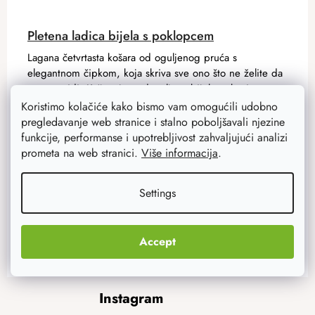
Pletena ladica bijela s poklopcem
Lagana četvrtasta košara od oguljenog pruća s
elegantnom čipkom, koja skriva sve ono što ne želite da
vam se vidi. Košara je podstavljena bijelom tkaninom
koja se može skinuti i...
Koristimo kolačiće kako bismo vam omogućili udobno
pregledavanje web stranice i stalno poboljšavali njezine
funkcije, performanse i upotrebljivost zahvaljujući analizi
87,70 €
prometa na web stranici.
Više informacija
.
70,20 €
Na zalihi
2 kom
Settings
ADD TO CART
Accept
F
Instagram
o