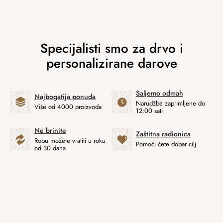
Šaljemo odmah
Najbogatija ponuda
Narudžbe zaprimljene do
Više od 4000 proizvoda
12:00 sati
Ne brinite
Zaštitna radionica
Robu možete vratiti u roku
Pomoći ćete dobar cilj
od 30 dana