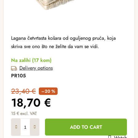
Lagana četvrtasta košara od oguljenog pruća, koja
skriva sve ono što ne želite da vam se vidi.
Na zalihi
(17 kom)
Delivery options
PR105
23,40 €
–20 %
18,70 €
15 € excl. VAT
Measure price:
ADD TO CART
Watch