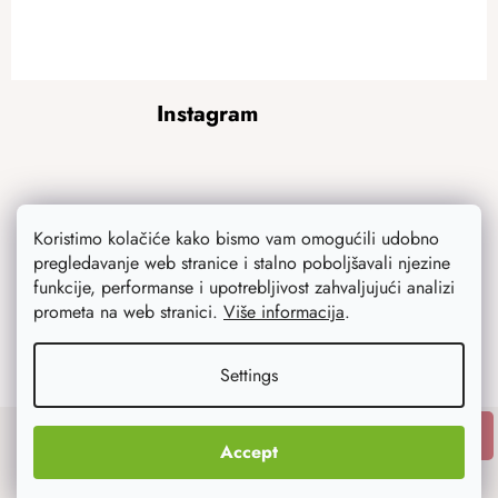
F
Instagram
o
o
t
e
r
Koristimo kolačiće kako bismo vam omogućili udobno
pregledavanje web stranice i stalno poboljšavali njezine
funkcije, performanse i upotrebljivost zahvaljujući analizi
prometa na web stranici.
Više informacija
.
Follow on Instagram
Settings
SUBSCRIBE
Accept
Subscribe to newsletter