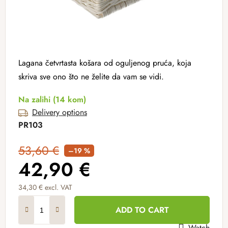
Lagana četvrtasta košara od oguljenog pruća, koja
skriva sve ono što ne želite da vam se vidi.
Na zalihi
(14 kom)
Delivery options
PR103
53,60 €
–19 %
42,90 €
34,30 € excl. VAT
Measure price:
ADD TO CART
Watch