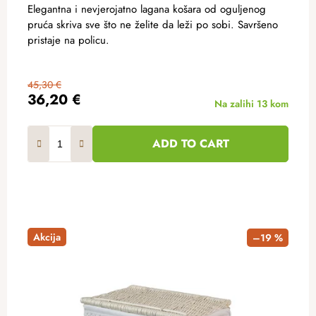
Elegantna i nevjerojatno lagana košara od oguljenog
pruća skriva sve što ne želite da leži po sobi. Savršeno
pristaje na policu.
45,30 €
36,20 €
Na zalihi
13 kom
ADD TO CART
Akcija
–19 %