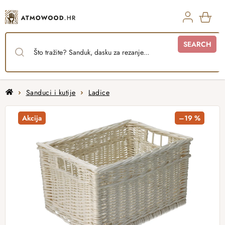
Skip
to
content
SHO
SEARCH
CAR
Home
Sanduci i kutije
Ladice
Akcija
–19 %