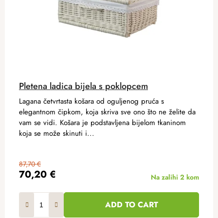
Pletena ladica bijela s poklopcem
Lagana četvrtasta košara od oguljenog pruća s
elegantnom čipkom, koja skriva sve ono što ne želite da
vam se vidi. Košara je podstavljena bijelom tkaninom
koja se može skinuti i...
87,70 €
70,20 €
Na zalihi
2 kom
ADD TO CART