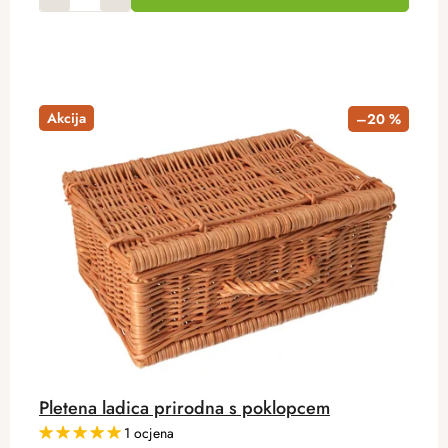
Akcija
–20 %
Pletena ladica prirodna s poklopcem
1 ocjena