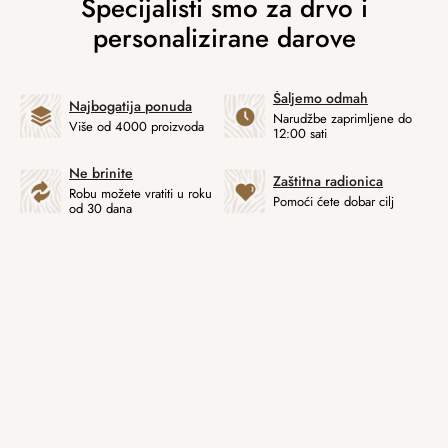
Šaljemo odmah
Najbogatija ponuda
Narudžbe zaprimljene do
Više od 4000 proizvoda
12:00 sati
Ne brinite
Zaštitna radionica
Robu možete vratiti u roku
Pomoći ćete dobar cilj
od 30 dana