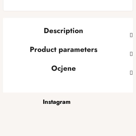
Description
Product parameters
Ocjene
F
Instagram
o
o
t
e
r