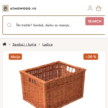
Skip
to
content
SHO
SEARCH
CAR
Home
Sanduci i kutije
Ladice
Akcija
–20 %