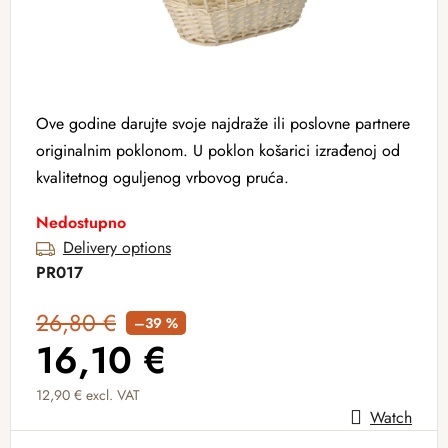
Ove godine darujte svoje najdraže ili poslovne partnere
originalnim poklonom. U poklon košarici izrađenoj od
kvalitetnog oguljenog vrbovog pruća.
Nedostupno
Delivery options
PR017
26,80 €
–39 %
16,10 €
12,90 € excl. VAT
Watch
Measure price: