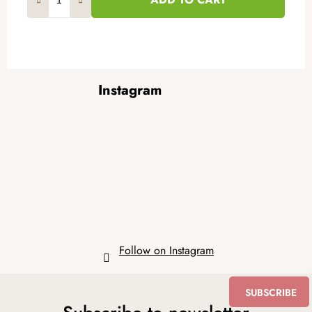
F
Instagram
o
o
t
e
r
Follow on Instagram
SUBSCRIBE