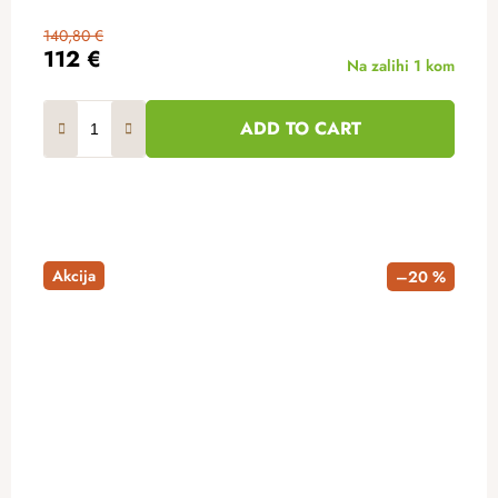
140,80 €
112 €
Na zalihi
1 kom
ADD TO CART
Akcija
–20 %