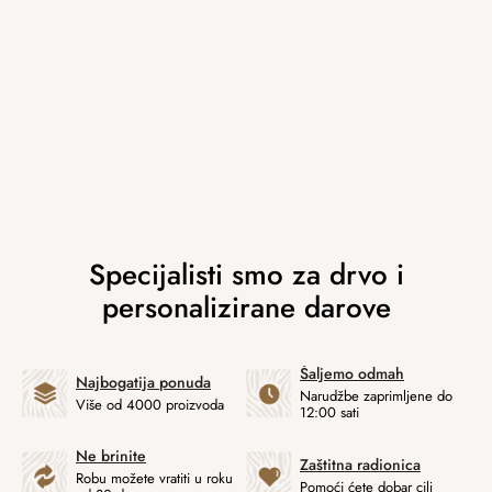
Šaljemo odmah
Najbogatija ponuda
Narudžbe zaprimljene do
Više od 4000 proizvoda
12:00 sati
Ne brinite
Zaštitna radionica
Robu možete vratiti u roku
Pomoći ćete dobar cilj