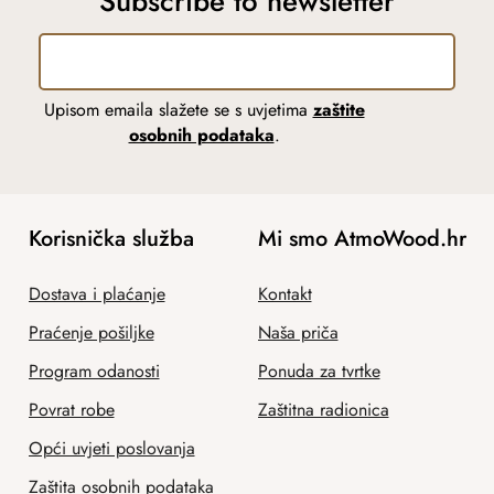
Subscribe to newsletter
Upisom emaila slažete se s uvjetima
zaštite
osobnih podataka
.
Korisnička služba
Mi smo AtmoWood.hr
Dostava i plaćanje
Kontakt
Praćenje pošiljke
Naša priča
Program odanosti
Ponuda za tvrtke
Povrat robe
Zaštitna radionica
Opći uvjeti poslovanja
Zaštita osobnih podataka