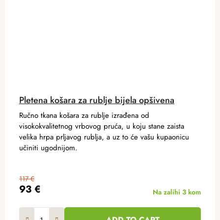
Pletena košara za rublje bijela opšivena
Ručno tkana košara za rublje izrađena od
visokokvalitetnog vrbovog pruća, u koju stane zaista
velika hrpa prljavog rublja, a uz to će vašu kupaonicu
učiniti ugodnijom.
117 €
93 €
Na zalihi
3 kom
ADD TO CART