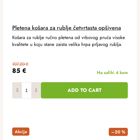
Pletena košara za rublje četvrtasta opšivena
Košara za rublje ručno pletena od vrbovog pruća visoke
kvalitete u koju stane zaista velika hrpa prljavog rublja.
107,20 €
85 €
Na zalihi
4 kom
ADD TO CART
Akcija
–20 %