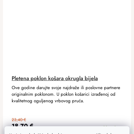
Pletena poklon košara okrugla bijela
Ove godine darujte svoje najdraže ili poslovne partnere
originalnim poklonom. U poklon košarici izrađenoj od
kvalitetnog oguljenog vrbovog pruća.
23,40 €
18,70 €
Na zalihi
4 kom