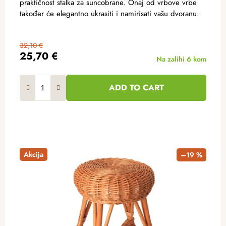
praktičnost stalka za suncobrane. Onaj od vrbove vrbe
također će elegantno ukrasiti i namirisati vašu dvoranu.
32,10 €
25,70 €
Na zalihi
6 kom
ADD TO CART
Akcija
–19 %