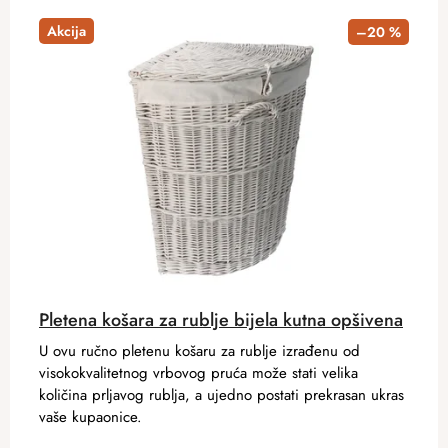
Akcija
–20 %
Pletena košara za rublje bijela kutna opšivena
U ovu ručno pletenu košaru za rublje izrađenu od
visokokvalitetnog vrbovog pruća može stati velika
količina prljavog rublja, a ujedno postati prekrasan ukras
vaše kupaonice.