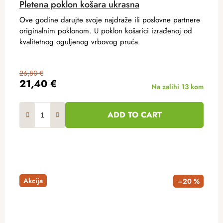
Pletena poklon košara ukrasna
Ove godine darujte svoje najdraže ili poslovne partnere
originalnim poklonom. U poklon košarici izrađenoj od
kvalitetnog oguljenog vrbovog pruća.
26,80 €
21,40 €
Na zalihi
13 kom
ADD TO CART
Akcija
–20 %