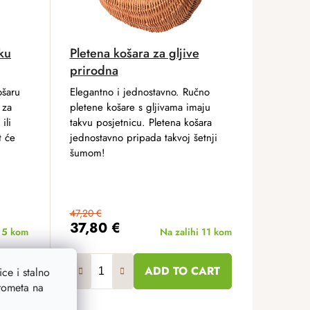
ku
Pletena košara za gljive
prirodna
ošaru
Elegantno i jednostavno. Ručno
 za
pletene košare s gljivama imaju
ili
takvu posjetnicu. Pletena košara
t će
jednostavno pripada takvoj šetnji
šumom!
47,20 €
37,80 €
i
5 kom
Na zalihi
11 kom
ART
ADD TO CART
ce i stalno
prometa na