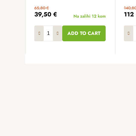
65,80 €
140,80
39,50 €
112
Na zalihi
12 kom
ADD TO CART
F
o
o
t
e
r