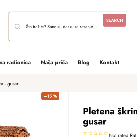
SEARCH
tna radionica
Naša priča
Blog
Kontakt
ka - gusar
–15 %
Pletena škrin
gusar
Not rated
Rat