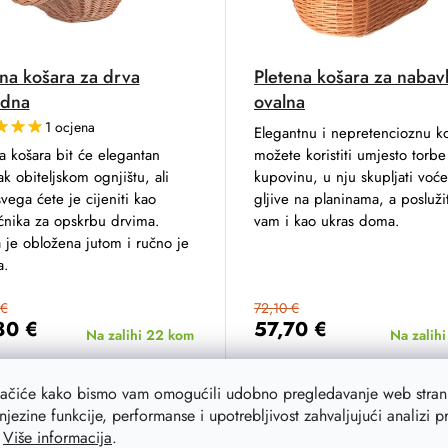
ena košara za drva
Pletena košara za nabav
odna
ovalna
1 ocjena
Elegantnu i nepretencioznu k
a košara bit će elegantan
možete koristiti umjesto torbe
k obiteljskom ognjištu, ali
kupovinu, u nju skupljati voće 
svega ćete je cijeniti kao
gljive na planinama, a posluži
nika za opskrbu drvima.
vam i kao ukras doma.
 je obložena jutom i ručno je
a.
 €
72,10 €
80 €
57,70 €
Na zalihi
22 kom
Na zalih
ADD TO CART
ADD TO C
lačiće kako bismo vam omogućili udobno pregledavanje web strani
njezine funkcije, performanse i upotrebljivost zahvaljujući analizi 
.
Više informacija
.