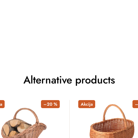
Alternative products
a
–20 %
Akcija
–