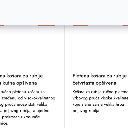
a
–20 %
Akcija
–
na košara za rublje
Pletena košara za rublje
a kutna opšivena
četvrtasta opšivena
 ručno pletenu košaru za
Košara za rublje ručno pleten
 izrađenu od visokokvalitetnog
vrbovog pruća visoke kvalitet
g pruća može stati velika
koju stane zaista velika hrpa
na prljavog rublja, a ujedno
prljavog rublja.
i prekrasan ukras vaše
nice.