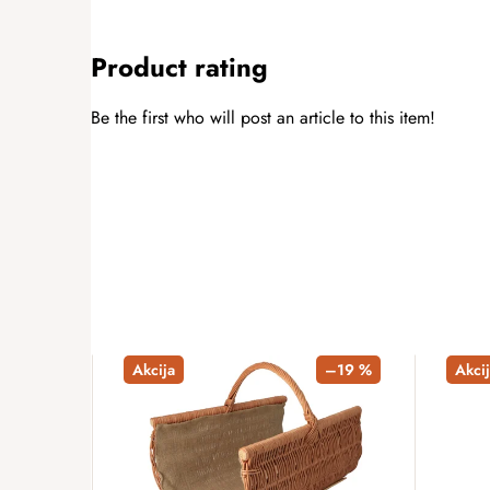
Product rating
Be the first who will post an article to this item!
ADD A RATING
Akcija
–19 %
Akcij