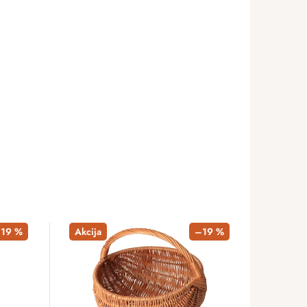
19 %
Akcija
–19 %