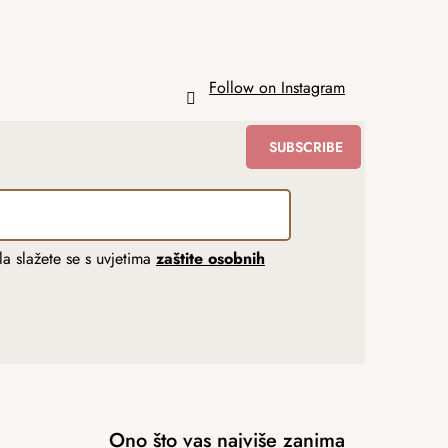
Follow on Instagram
SUBSCRIBE
a slažete se s uvjetima
zaštite osobnih
Ono što vas najviše zanima