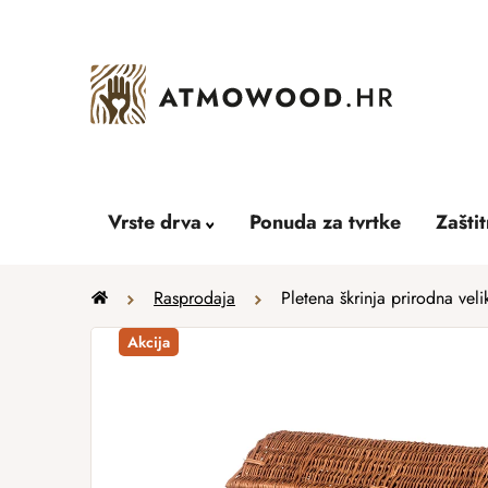
Skip
to
content
Vrste drva
Ponuda za tvrtke
Zašti
Home
Rasprodaja
Pletena škrinja prirodna veli
Akcija