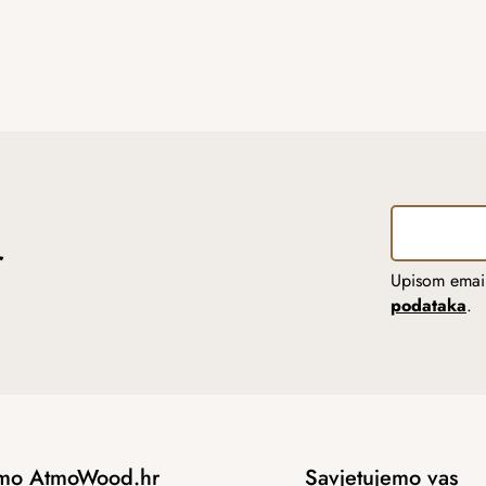
r
Upisom email
podataka
.
mo AtmoWood.hr
Savjetujemo vas