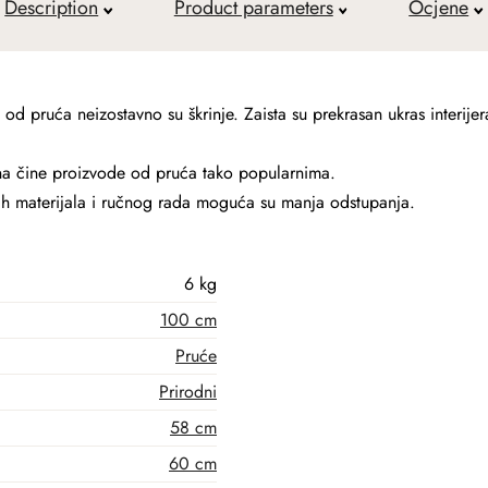
Description
Product parameters
Ocjene
 pruća neizostavno su škrinje. Zaista su prekrasan ukras interijera
na čine proizvode od pruća tako popularnima.
ih materijala i ručnog rada moguća su manja odstupanja.
6 kg
100 cm
Pruće
Prirodni
58 cm
60 cm