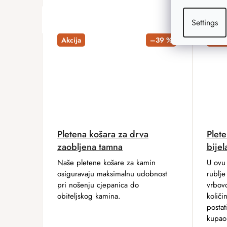
Settings
Akcija
–39 %
Akcij
Pletena košara za drva
Plete
zaobljena tamna
bijel
Naše pletene košare za kamin
U ovu
osiguravaju maksimalnu udobnost
rublje
pri nošenju cjepanica do
vrbovo
obiteljskog kamina.
količi
postat
kupao