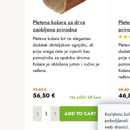
Pletena košara za drva
Plet
zaobljena prirodna
prir
Pletena košara bit će elegantan
dodatak obiteljskom ognjištu, ali
Pleten
prije svega ćete je cijeniti kao
dodata
pomoćnika za opskrbu drvima.
prije 
Košara je obložena jutom i ručno je
pomoć
rađena.
Košara
rađen
70,60 €
58,50
56,50 €
46,
Na zalihi
28 kom
ADD TO CART
Koristimo ko
poboljšavali 
web stranici