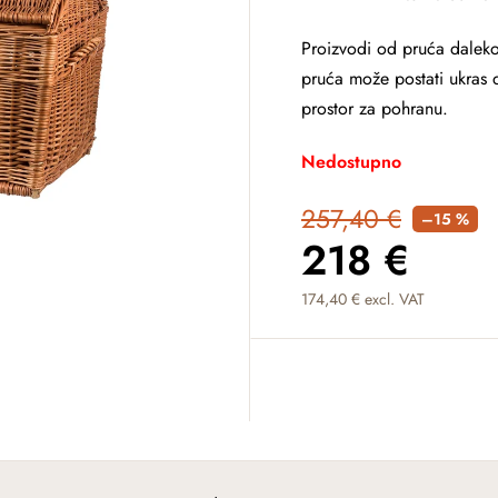
Proizvodi od pruća daleko
pruća može postati ukras d
prostor za pohranu.
Nedostupno
257,40 €
–15 %
218 €
174,40 € excl. VAT
Measure price: