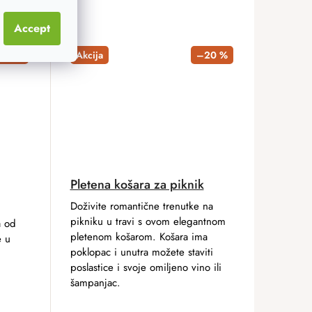
Accept
20 %
Akcija
–20 %
Pletena košara za piknik
Doživite romantične trenutke na
pikniku u travi s ovom elegantnom
a od
pletenom košarom. Košara ima
e u
poklopac i unutra možete staviti
poslastice i svoje omiljeno vino ili
šampanjac.