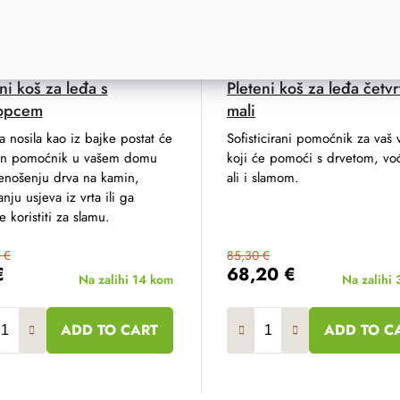
ni koš za leđa s
Pleteni koš za leđa četvr
opcem
mali
a nosila kao iz bajke postat će
Sofisticirani pomoćnik za vaš v
tan pomoćnik u vašem domu
koji će pomoći s drvetom, v
renošenju drva na kamin,
ali i slamom.
anju usjeva iz vrta ili ga
 koristiti za slamu.
 €
85,30 €
€
68,20 €
Na zalihi
14 kom
Na zalihi
ADD TO CART
ADD TO C