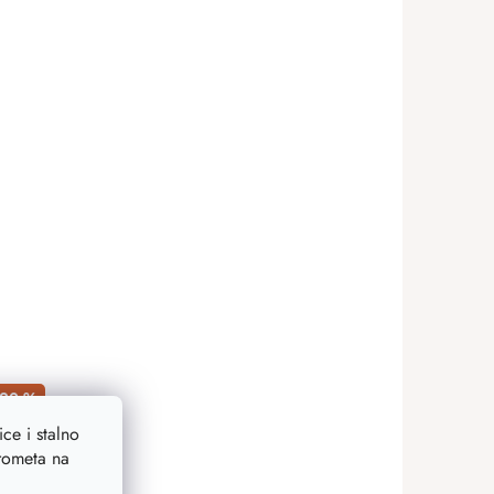
20 %
ce i stalno
prometa na