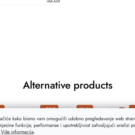
Alternative products
a
–20 %
Akcija
–
lačiće kako bismo vam omogućili udobno pregledavanje web strani
njezine funkcije, performanse i upotrebljivost zahvaljujući analizi 
.
Više informacija
.