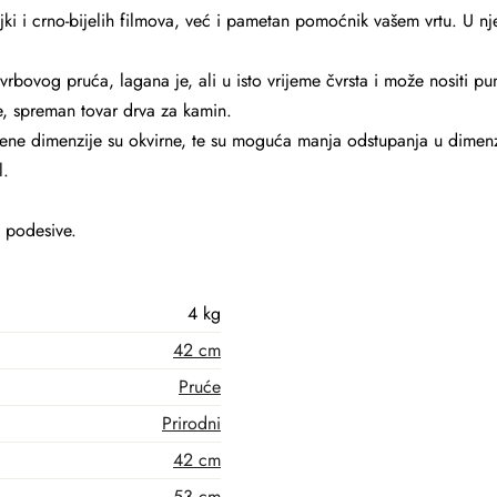
ki i crno-bijelih filmova, već i pametan pomoćnik vašem vrtu. U nj
vrbovog pruća, lagana je, ali u isto vrijeme čvrsta i može nositi pu
ce, spreman tovar drva za kamin.
ene dimenzije su okvirne, te su moguća manja odstupanja u dimenz
l.
u podesive.
4 kg
42 cm
Pruće
Prirodni
42 cm
53 cm