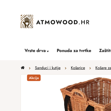
Skip
to
content
Vrste drva
Ponuda za tvrtke
Zašti
Home
Sanduci i kutije
Košarice
Košare z
Akcija