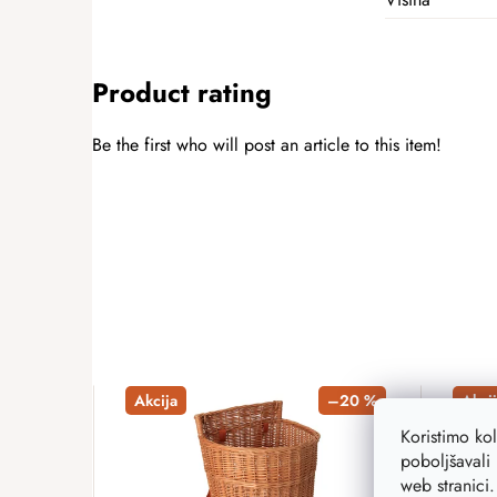
Product rating
Be the first who will post an article to this item!
ADD A RATING
Akcija
–20 %
Akcij
Koristimo ko
poboljšavali 
web stranici