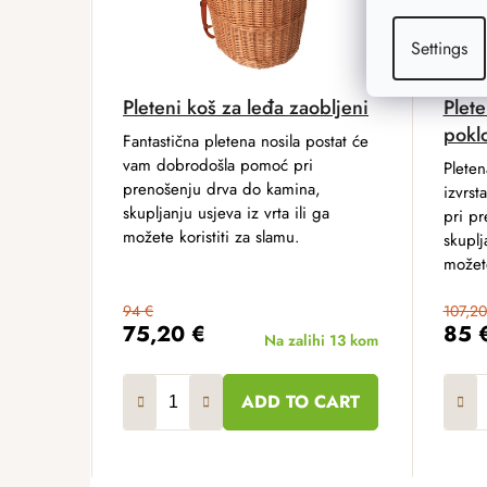
Settings
Pleteni koš za leđa zaobljeni
Plete
pokl
Fantastična pletena nosila postat će
vam dobrodošla pomoć pri
Pleten
prenošenju drva do kamina,
izvrs
skupljanju usjeva iz vrta ili ga
pri p
možete koristiti za slamu.
skuplj
možete
94 €
107,20
75,20 €
85 
Na zalihi
13 kom
ADD TO CART