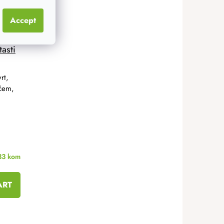
Accept
tasti
rt,
oćem,
33 kom
ART