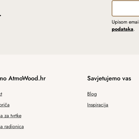
r
Upisom email
podataka
.
mo AtmoWood.hr
Savjetujemo vas
t
Blog
priča
Inspiracija
 za tvrtke
na radionica