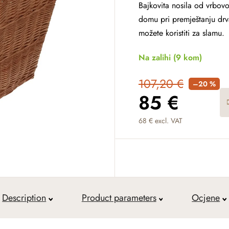
Bajkovita nosila od vrbov
domu pri premještanju drva
možete koristiti za slamu.
Na zalihi
(9 kom)
107,20 €
–20 %
85 €
68 € excl. VAT
Measure price:
Description
Product parameters
Ocjene