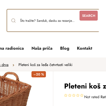
SEARCH
tna radionica
Naša priča
Blog
Kontakt
a drva
Pleteni koš za leđa četvrtasti veliki
–20 %
Pleteni koš z
Not rated
Rat