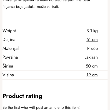
Nijansa boje jastuka može varirati.
Weight
3.1 kg
Duljina
61 cm
Materijal
Pruće
Površina
Lakiran
Širina
50 cm
Visina
19 cm
Product rating
Be the first who will post an article to this item!