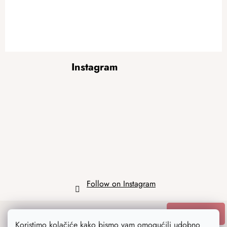
ADD A RATING
F
Instagram
o
o
t
e
r
Follow on Instagram
SUBSCRIBE
Koristimo kolačiće kako bismo vam omogućili udobno