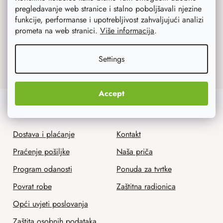
Subscribe to newsletter
pregledavanje web stranice i stalno poboljšavali njezine
funkcije, performanse i upotrebljivost zahvaljujući analizi
prometa na web stranici.
Više informacija
.
Upisom emaila slažete se s uvjetima
zaštite
Settings
osobnih podataka
.
Accept
Korisnička služba
Mi smo AtmoWood.hr
Dostava i plaćanje
Kontakt
Praćenje pošiljke
Naša priča
Program odanosti
Ponuda za tvrtke
Povrat robe
Zaštitna radionica
Opći uvjeti poslovanja
Zaštita osobnih podataka