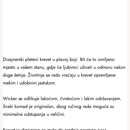
Dizajnerski pleteni krevet u plavoj boji. Bit će to omiljeno
mjesto u vašem stanu, gdje će ljubimci uživati ​​u odmoru nakon
duge šetnje. Životinje se rado vraćaju u krevet opremljene
mekim i udobnim jastukom.
Wicker se odlikuje lakoćom, čvrstoćom i lakim održavanjem.
Svaki komad je originalan, zbog ručnog rada moguća su
minimalna odstupanja u veličini.
Krevet je dizajniran za male do srednje pasmine pasa.