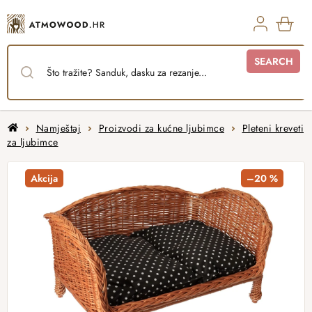
Skip
to
content
SHO
SEARCH
CAR
Home
Namještaj
Proizvodi za kućne ljubimce
Pleteni kreveti
za ljubimce
Akcija
–20 %