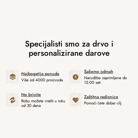
Šaljemo odmah
Najbogatija ponuda
Narudžbe zaprimljene do
Više od 4000 proizvoda
12:00 sati
Ne brinite
Zaštitna radionica
Robu možete vratiti u roku
Pomoći ćete dobar cilj
od 30 dana