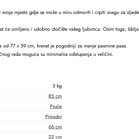
i svoje mjesto gdje se može u miru odmoriti i crpiti snagu za sljed
t će omiljeno i udobno utočište vašeg ljubimca. Osim toga, šiblja 
a od 77 x 59 cm, krevet je pogodniji za manje pasmine pasa.
učnog rada moguća su minimalna odstupanja u veličini.
3 kg
85 cm
Pruće
Prirodni
66 cm
22 cm