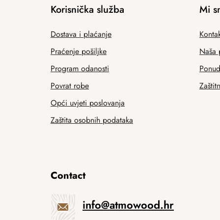
Korisnička služba
Mi s
Dostava i plaćanje
Kontak
Praćenje pošiljke
Naša 
Program odanosti
Ponuda
Povrat robe
Zaštit
Opći uvjeti poslovanja
Zaštita osobnih podataka
Contact
info
@
atmowood.hr