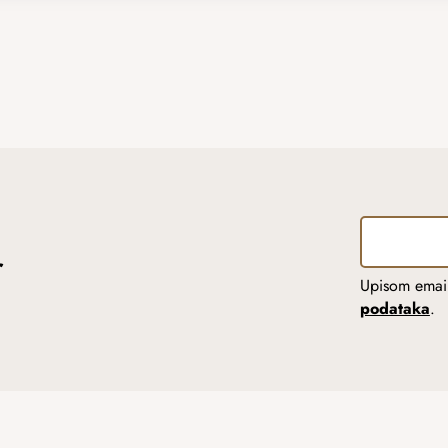
r
Upisom email
podataka
.