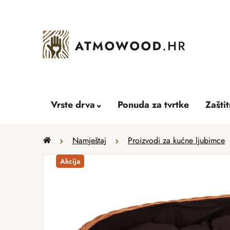
Skip
to
content
Vrste drva
Ponuda za tvrtke
Zašti
Home
Namještaj
Proizvodi za kućne ljubimce
Akcija