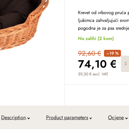
Krevet od vrbovog pruća 
ljubimca zahvaljujući sv
pogodna je za psa srednje
Na zalihi
(2 kom)
92,60 €
–19 %
74,10 €
59,30 € excl. VAT
Measure price:
Description
Product parameters
Ocjene