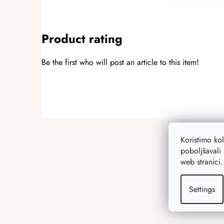
Product rating
Be the first who will post an article to this item!
ADD A RATING
F
o
Koristimo ko
o
poboljšavali 
t
web stranici
e
r
Settings