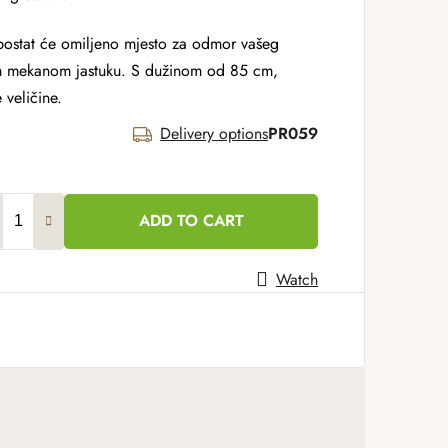
postat će omiljeno mjesto za odmor vašeg
om mekanom jastuku. S dužinom od 85 cm,
 veličine.
Delivery options
PR059
ADD TO CART
Watch