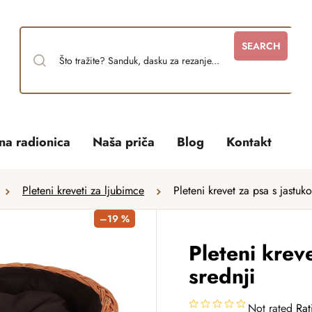
SEARCH
tna radionica
Naša priča
Blog
Kontakt
Pleteni kreveti za ljubimce
Pleteni krevet za psa s jastuko
–19 %
Pleteni krev
srednji
Not rated
Rat