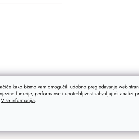
lačiće kako bismo vam omogućili udobno pregledavanje web strani
njezine funkcije, performanse i upotrebljivost zahvaljujući analizi 
.
Više informacija
.