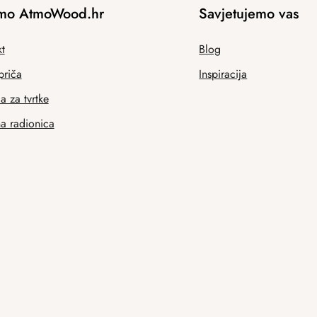
mo AtmoWood.hr
Savjetujemo vas
t
Blog
priča
Inspiracija
 za tvrtke
na radionica