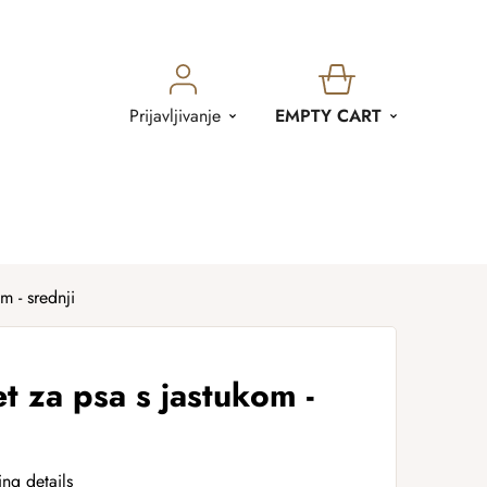
SHOPPING
Prijavljivanje
EMPTY CART
CART
m - srednji
et za psa s jastukom -
ing details