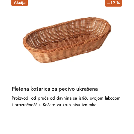
Akcija
–19 %
s
u
o
c
r
t
t
s
i
n
g
Pletena košarica za pecivo ukrašena
Proizvodi od pruća od davnina se ističu svojom lakoćom
i prozračnošću. Košare za kruh nisu iznimka.