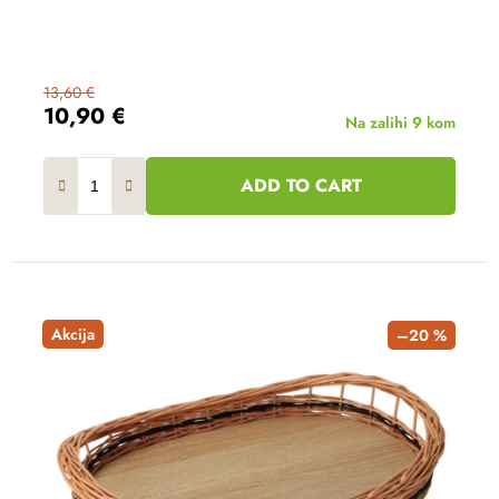
13,60 €
10,90 €
Na zalihi
9 kom
ADD TO CART
Akcija
–20 %