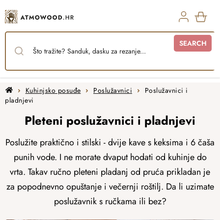
Skip
to
content
SHO
SEARCH
CAR
Home
Kuhinjsko posuđe
Poslužavnici
Poslužavnici i
pladnjevi
Pleteni poslužavnici i pladnjevi
Poslužite praktično i stilski - dvije kave s keksima i 6 čaša
punih vode. I ne morate dvaput hodati od kuhinje do
vrta. Takav ručno pleteni pladanj od pruća prikladan je
za popodnevno opuštanje i večernji roštilj. Da li uzimate
poslužavnik s ručkama ili bez?