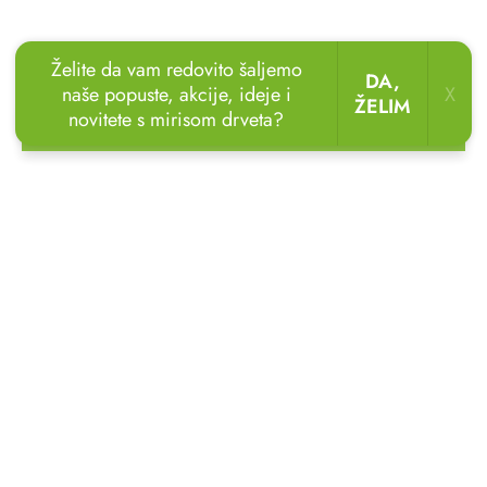
Želite da vam redovito šaljemo
DA,
naše popuste, akcije, ideje i
X
ŽELIM
novitete s mirisom drveta?
🏖️🌴
Uživajte u odmoru u vrtu!
Drvene ležaljke
sada uz popust
do 20 %.
🌞