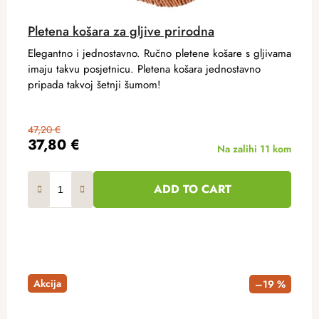
Pletena košara za gljive prirodna
Elegantno i jednostavno. Ručno pletene košare s gljivama
imaju takvu posjetnicu. Pletena košara jednostavno
pripada takvoj šetnji šumom!
47,20 €
37,80 €
Na zalihi
11 kom
ADD TO CART
Akcija
–19 %