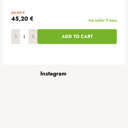
56,50 €
45,20 €
Na zalihi
9 kom
ADD TO CART
F
Instagram
o
o
t
e
r