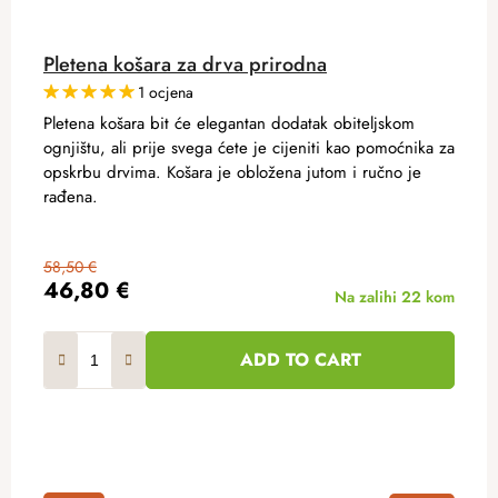
Pletena košara za drva prirodna
1 ocjena
Pletena košara bit će elegantan dodatak obiteljskom
ognjištu, ali prije svega ćete je cijeniti kao pomoćnika za
opskrbu drvima. Košara je obložena jutom i ručno je
rađena.
58,50 €
46,80 €
Na zalihi
22 kom
ADD TO CART