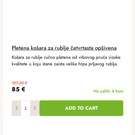
Pletena košara za rublje četvrtasta opšivena
Košara za rublje ručno pletena od vrbovog pruća visoke
kvalitete u koju stane zaista velika hrpa prljavog rublja.
107,20 €
85 €
Na zalihi
4 kom
ADD TO CART