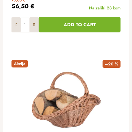
70,60 €
56,50 €
Na zalihi
28 kom
ADD TO CART
Akcija
–20 %