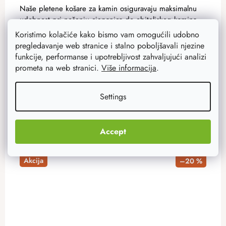
Naše pletene košare za kamin osiguravaju maksimalnu
udobnost pri nošenju cjepanica do obiteljskog kamina.
Koristimo kolačiće kako bismo vam omogućili udobno
pregledavanje web stranice i stalno poboljšavali njezine
65,80 €
funkcije, performanse i upotrebljivost zahvaljujući analizi
39,50 €
Na zalihi
12 kom
prometa na web stranici.
Više informacija
.
ADD TO CART
Settings
Accept
Akcija
–20 %