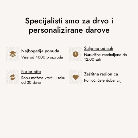
Šaljemo odmah
Najbogatija ponuda
Narudžbe zaprimljene do
Više od 4000 proizvoda
12:00 sati
Ne brinite
Zaštitna radionica
Robu možete vratiti u roku
Pomoći ćete dobar cilj
od 30 dana