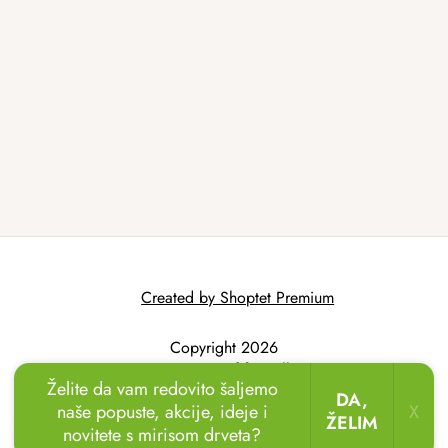
Created by Shoptet Premium
Copyright 2026
AtmoWood.hr
. All
Želite da vam redovito šaljemo
rights reserved.
DA,
naše popuste, akcije, ideje i
X
ŽELIM
novitete s mirisom drveta?
🏖️🌴
Uživajte u odmoru u vrtu!
Drvene ležaljke
sada uz popust