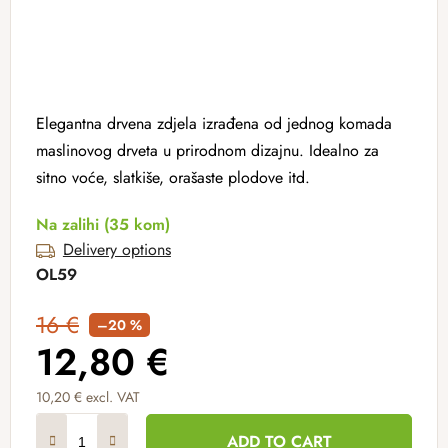
Elegantna drvena zdjela izrađena od jednog komada
maslinovog drveta u prirodnom dizajnu. Idealno za
sitno voće, slatkiše, orašaste plodove itd.
Na zalihi
(35 kom)
Delivery options
OL59
16 €
–20 %
12,80 €
10,20 € excl. VAT
Measure price:
ADD TO CART