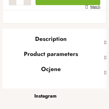
Watch
Description
Product parameters
Ocjene
F
Instagram
o
o